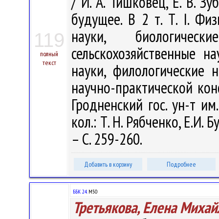
/ И. А. Тишковец, Е. В. З
будущее. В 2 т. Т. I. Фи
науки, биологическ
119
сельскохозяйственные на
полный
текст
науки, филологические 
научно-практической конф
Гродненский гос. ун-т им
кол.: Т. Н. Рябченко, Е.И.
– С. 259-260.
Добавить в корзину
Подробнее
ББК 24.
М50
Третьякова, Елена Михай