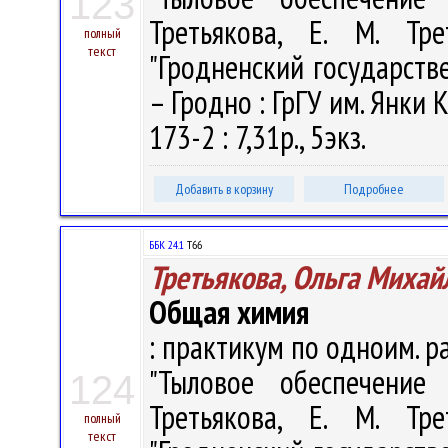
123
Третьякова, Е. М. Тр
полный
текст
"Гродненский государств
– Гродно : ГрГУ им. Янки 
173-2 : 7,31р., 5экз.
Добавить в корзину
Подробнее
ББК 24.1
Т66
Третьякова, Ольга Михай
Общая химия
: практикум по одноим. ра
"Тыловое обеспечение
124
Третьякова, Е. М. Тр
полный
текст