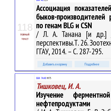
Ассоциация показателе
быков-производителей 
по генам BLG и CSN
118
/ Л. А. Танана [и др.]
полный
текст
перспективы.Т. 26. Зоотех
ГГАУ, 2014. – С. 287-295.
Добавить в корзину
Подробнее
ББК 74.48
М75
Тишковец, И. А.
Изучение ферментной
нефтепродуктами