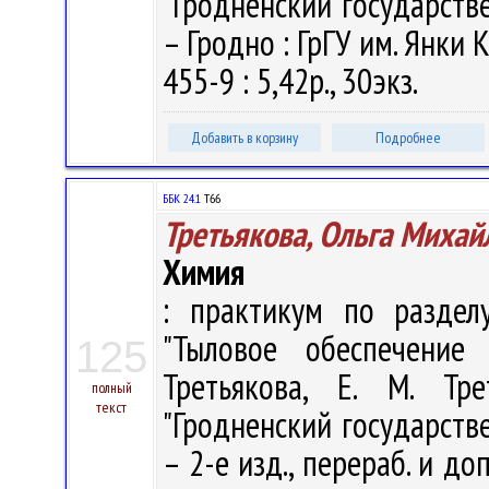
"Гродненский государств
– Гродно : ГрГУ им. Янки 
455-9 : 5,42р., 30экз.
Добавить в корзину
Подробнее
ББК 24.1
Т66
Третьякова, Ольга Михай
Химия
: практикум по раздел
"Тыловое обеспечение
125
Третьякова, Е. М. Тр
полный
текст
"Гродненский государств
– 2-е изд., перераб. и до