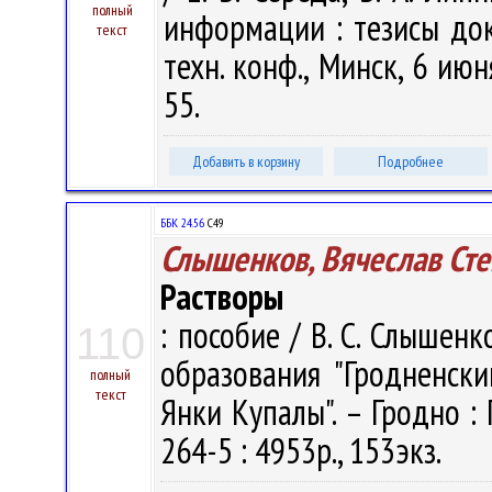
полный
информации : тезисы док
текст
техн. конф., Минск, 6 июн
55.
Добавить в корзину
Подробнее
ББК 24.56
С49
Слышенков, Вячеслав Ст
Растворы
: пособие / В. С. Слышенк
110
образования "Гродненск
полный
текст
Янки Купалы". – Гродно : 
264-5 : 4953р., 153экз.