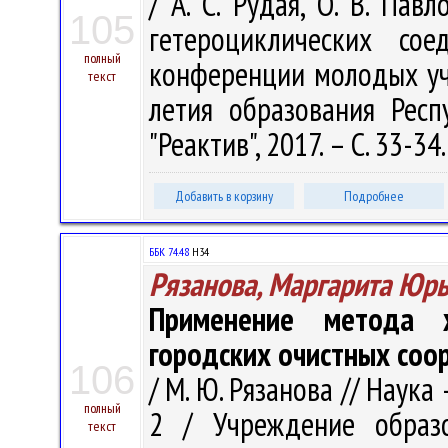
/ А. С. Рудая, О. В. Пав
105
гетероциклических сое
полный
конференции молодых уч
текст
летия образования Респ
"Реактив", 2017. – С. 33-34
Добавить в корзину
Подробнее
ББК 74.48
Н34
Рязанова, Маргарита Юр
Применение метода х
городских очистных соо
106
/ М. Ю. Рязанова // Наука 
полный
2 / Учреждение образо
текст