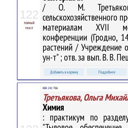
/ О. М. Третьяков
122
сельскохозяйственного пр
полный
материалам XVII меж
текст
конференции (Гродно, 14
растений / Учреждение о
ун-т" ; отв. за вып. В. В. П
Добавить в корзину
Подробнее
ББК 24.1
Т66
Третьякова, Ольга Михай
Химия
: практикум по раздел
"Тыловое обеспечение