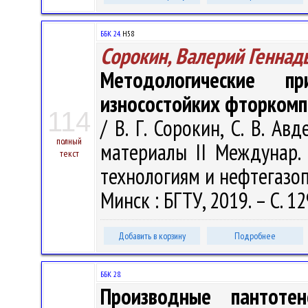
ББК 24.
Н58
Сорокин, Валерий Геннад
Методологические п
износостойких фторкомп
114
/ В. Г. Сорокин, С. В. Ав
полный
материалы II Междунар. 
текст
технологиям и нефтегазопе
Минск : БГТУ, 2019. – С. 1
Добавить в корзину
Подробнее
ББК 28.
Производные пантоте