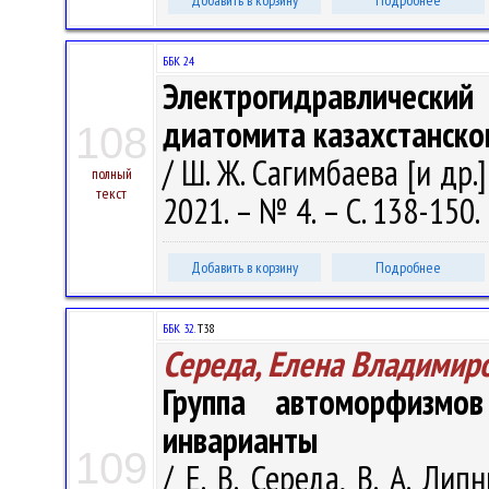
Добавить в корзину
Подробнее
ББК 24
Электрогидравлическ
диатомита казахстанск
108
/ Ш. Ж. Сагимбаева [и др.
полный
текст
2021. – № 4. – С. 138-150.
Добавить в корзину
Подробнее
ББК 32.
Т38
Середа, Елена Владимир
Группа автоморфизмо
инварианты
109
/ Е. В. Середа, В. А. Ли