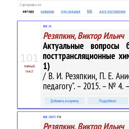
Сортировка по:
автору
названию
году издания
ББК
дате поступления
ББК 24.
Резяпкин, Виктор Ильич
Актуальные вопросы б
посттрансляционные хи
101
1)
полный
текст
/ В. И. Резяпкин, П. Е. Ани
педагогу". – 2015. – № 4. –
Добавить в корзину
Подробнее
ББК 28.072
Р34
Резяпкин, Виктор Ильич