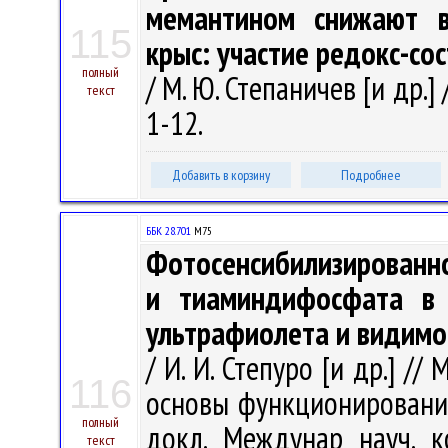
мемантином снижают в
115
крыс: участие редокс-со
полный
/ М. Ю. Степаничев [и др.] 
текст
1-12.
Добавить в корзину
Подробнее
ББК 28.701
М75
Фотосенсибилизированн
и тиаминдифосфата в 
ультрафиолета и видимо
/ И. И. Степуро [и др.] 
116
основы функционирования 
полный
докл. Междунар науч. к
текст