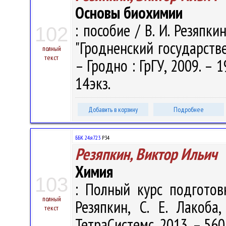
Основы биохимии
: пособие / В. И. Резяпки
102
"Гродненский государств
полный
текст
– Гродно : ГрГУ, 2009. – 
14экз.
Добавить в корзину
Подробнее
ББК 24.я723
Р34
Резяпкин, Виктор Ильич
Химия
103
: Полный курс подготов
полный
Резяпкин, С. Е. Лакоба
текст
ТетраСистемс, 2013. – 560 