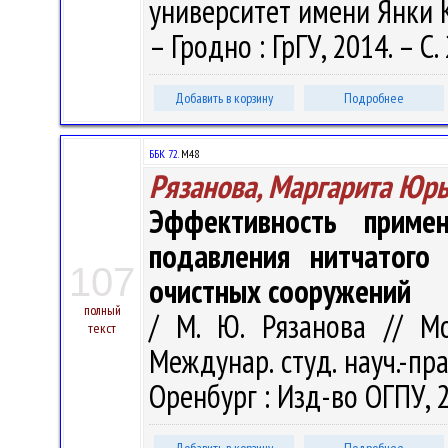
университет имени Янки Куп
– Гродно : ГрГУ, 2014. – С.
Добавить в корзину
Подробнее
ББК 72.
М48
Рязанова, Маргарита Юр
Эффективность приме
подавления нитчатого 
107
очистных сооружений
полный
/ М. Ю. Рязанова // Мо
текст
Междунар. студ. науч.-пра
Оренбург : Изд-во ОГПУ, 2