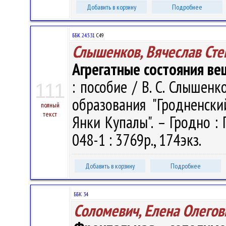
Добавить в корзину
Подробнее
ББК 24.531
С49
Слышенков, Вячеслав Сте
Агрегатные состояния в
: пособие / В. С. Слышенко
111
образования "Гродненск
полный
текст
Янки Купалы". – Гродно : 
048-1 : 3769р., 174экз.
Добавить в корзину
Подробнее
ББК 34
Соломевич, Елена Олегов