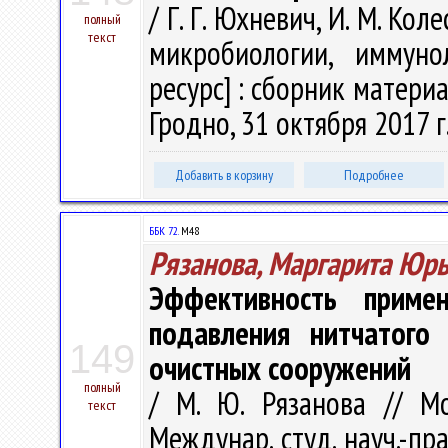
/ Г. Г. Юхневич, И. М. Кол
полный
текст
микробиологии, иммуно
ресурс] : сборник матер
Гродно, 31 октября 2017 г.
Добавить в корзину
Подробнее
ББК 72.
М48
Рязанова, Маргарита Юр
Эффективность приме
подавления нитчатого 
149
очистных сооружений
полный
/ М. Ю. Рязанова // Мо
текст
Междунар. студ. науч.-пра