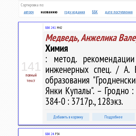
Сортировка по:
автору
названию
году издания
ББК
дате поступления
ББК 24.1
М42
Медведь, Анжелика Вале
Химия
: метод. рекомендаци
141
инженерных спец. / А. 
полный
образования "Гродненск
текст
Янки Купалы". – Гродно : 
384-0 : 3717р., 128экз.
Добавить в корзину
Подробнее
ББК 24.
Р34