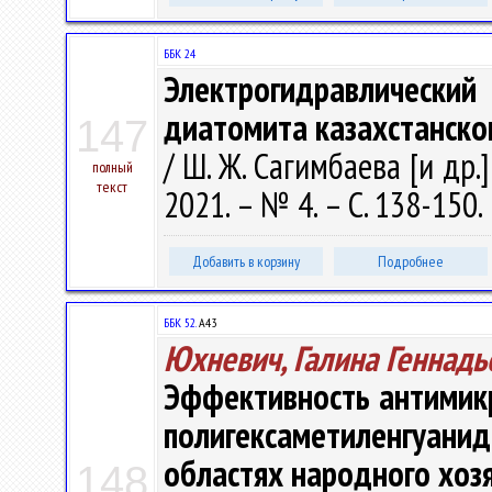
ББК 24
Электрогидравлическ
диатомита казахстанск
147
/ Ш. Ж. Сагимбаева [и др.
полный
текст
2021. – № 4. – С. 138-150.
Добавить в корзину
Подробнее
ББК 52.
А43
Юхневич, Галина Геннадь
Эффективность антимикр
полигексаметиленгуа
областях народного хоз
148