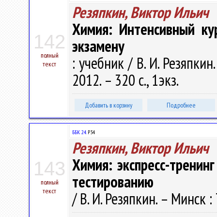
Резяпкин, Виктор Ильич
Химия: Интенсивный ку
142
экзамену
полный
: учебник / В. И. Резяпкин
текст
2012. – 320 с., 1экз.
Добавить в корзину
Подробнее
ББК 24.
Р34
Резяпкин, Виктор Ильич
Химия: экспресс-тренин
143
тестированию
полный
текст
/ В. И. Резяпкин. – Минск :