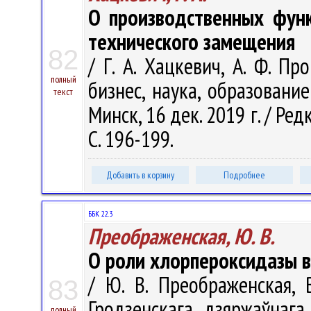
О производственных фун
технического замещения
82
/ Г. А. Хацкевич, А. Ф. Пр
полный
бизнес, наука, образование
текст
Минск, 16 дек. 2019 г. / Редк
С. 196-199.
Добавить в корзину
Подробнее
ББК 22.3
Преображенская, Ю. В.
О роли хлорпероксидазы в
/ Ю. В. Преображенская, В
83
Гродзенскага дзяржаўнага 
полный