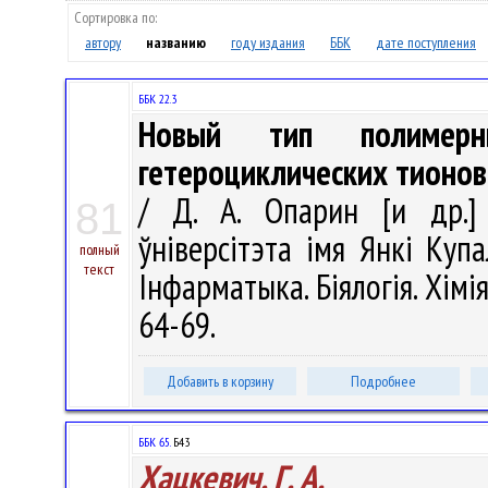
Сортировка по:
автору
названию
году издания
ББК
дате поступления
ББК 22.3
Новый тип полимерн
гетероциклических тионов
/ Д. А. Опарин [и др.] 
81
ўніверсітэта імя Янкі Купа
полный
текст
Інфарматыка. Біялогія. Хімія
64-69.
Добавить в корзину
Подробнее
ББК 65.
Б43
Хацкевич, Г. А.