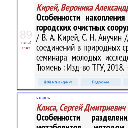
Кирей, Вероника Александ
Особенности накопления
городских очистных соор
89
/ В. А. Кирей, С. Н. Анучи
полный
соединений в природных ср
текст
семинара молодых исследо
Тюмень : Изд-во ТГУ, 2018. 
Добавить в корзину
Подробнее
ББК 50.
С56
Клиса, Сергей Дмитриевич
Особенности разделе
метаболитов методом