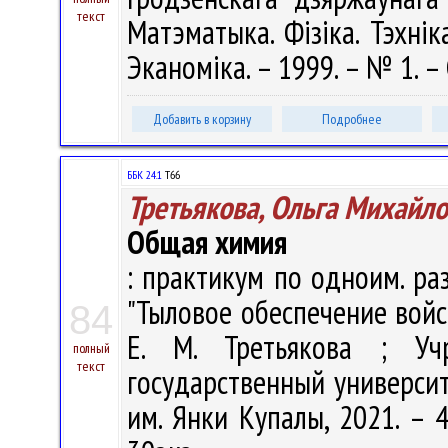
текст
Матэматыка. Фізіка. Тэхніка
Эканоміка. – 1999. – № 1. – 
Добавить в корзину
Подробнее
ББК 24.1
Т66
Третьякова, Ольга Михайл
Общая химия
: практикум по одноим. раз
"Тыловое обеспечение войск
84
Е. М. Третьякова ; Учр
полный
текст
государственный университ
им. Янки Купалы, 2021. – 4