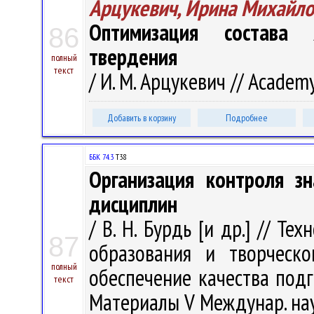
Арцукевич, Ирина Михайло
Оптимизация состава 
86
твердения
полный
текст
/ И. М. Арцукевич // Academy
Добавить в корзину
Подробнее
ББК 74.3
Т38
Организация контроля з
дисциплин
/ В. Н. Бурдь [и др.] // Т
87
образования и творческо
полный
обеспечение качества под
текст
Материалы V Междунар. науч.