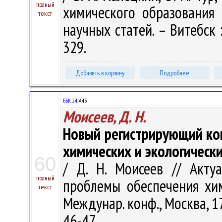
полный
химического образования
текст
научных статей. – Витебск :
329.
Добавить в корзину
Подробнее
ББК 24.
А43
Моисеев, Д. Н.
Новый регистрирующий ко
химических и экологическ
60
/ Д. Н. Моисеев // Акту
полный
проблемы обеспечения хим
текст
Междунар. конф., Москва, 17
46-47.