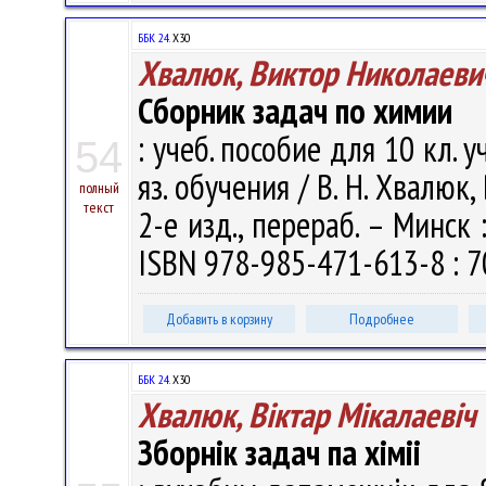
ББК 24.
Х30
Хвалюк, Виктор Николаеви
Сборник задач по химии
: учеб. пособие для 10 кл. 
54
яз. обучения / В. Н. Хвалюк,
полный
текст
2-е изд., перераб. – Минск 
ISBN 978-985-471-613-8 : 7
Добавить в корзину
Подробнее
ББК 24.
Х30
Хвалюк, Віктар Мікалаевіч
Зборнік задач па хіміі