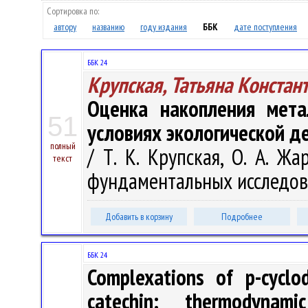
Сортировка по:
автору
названию
году издания
ББК
дате поступления
ББК 24
Крупская, Татьяна Констан
Оценка накопления мета
51
условиях экологической д
полный
/ Т. К. Крупская, О. А. Ж
текст
фундаментальных исследовани
Добавить в корзину
Подробнее
ББК 24
Complexations of p-cyclod
catechin: thermodynam