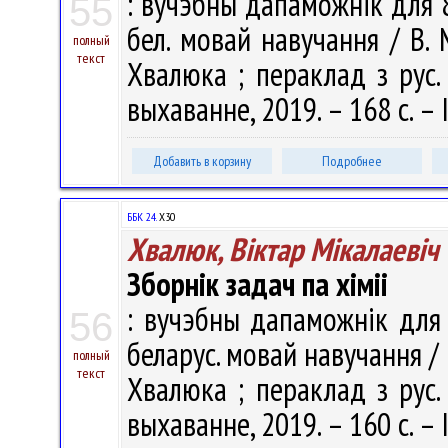
: вучэбны дапаможнік для 8
55
бел. мовай навучання / В. М
полный
текст
Хвалюка ; пераклад з рус. 
выхаванне, 2019. – 168 с. – 
Добавить в корзину
Подробнее
ББК 24.
Х30
Хвалюк, Віктар Мікалаевіч
Зборнік задач па хіміі
: вучэбны дапаможнік для 7
56
беларус. мовай навучання / В.
полный
текст
Хвалюка ; пераклад з рус. 
выхаванне, 2019. – 160 с. – 