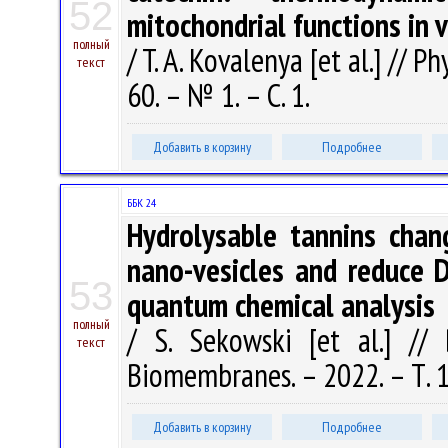
52
mitochondrial functions in v
полный
/ T. A. Kovalenya [et al.] // P
текст
60. – № 1. – С. 1.
Добавить в корзину
Подробнее
ББК 24
Hydrolysable tannins chan
nano-vesicles and reduce D
53
quantum chemical analysis
полный
/ S. Sekowski [et al.] //
текст
Biomembranes. – 2022. – Т. 1
Добавить в корзину
Подробнее