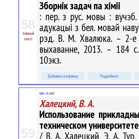
Зборнік задач па хіміі
: пер. з рус. мовы : вучэб
58
адукацыі з бел. мовай навуч
полный
рэд. В. М. Хвалюка. – 2-е
текст
выхаванне, 2013. – 184 с
10экз.
Добавить в корзину
Подробнее
ББК 24.
А43
Халецкий, В. А.
Использование прикладн
техническом университете
59
/ В. А. Халецкий, Э. А. Ту