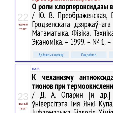
О роли хлорпероксидазы в
/ Ю. В. Преображенская, В
22
Гродзенскага дзяржаўнага 
полный
текст
Матэматыка. Фізіка. Тэхніка
Эканоміка. – 1999. – № 1. – 
Добавить в корзину
Подробнее
ББК 24.
К механизму антиоксида
тионов при термоокислен
/ Д. А. Опарин [и др.] 
23
ўніверсітэта імя Янкі Купа
полный
текст
Інфарматыка. Біялогія. Хімія