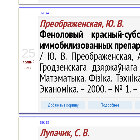
ББК 24.
Преображенская, Ю. В.
Феноловый красный-суб
иммобилизованных препар
25
/ Ю. В. Преображенская, А
полный
Гродзенскага дзяржаўнага 
текст
Матэматыка. Фізіка. Тэхніка
Эканоміка. – 2000. – № 1. – 
Добавить в корзину
Подробнее
ББК 28.
Лупачик, С. В.