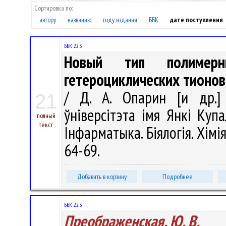
Сортировка по:
автору
названию
году издания
ББК
дате поступления
ББК 22.3
Новый тип полимерн
гетероциклических тионов
/ Д. А. Опарин [и др.] 
21
ўніверсітэта імя Янкі Купа
полный
текст
Інфарматыка. Біялогія. Хімія
64-69.
Добавить в корзину
Подробнее
ББК 22.3
Преображенская, Ю. В.