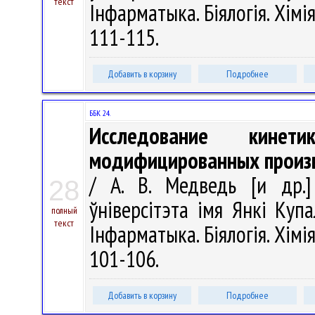
текст
Інфарматыка. Біялогія. Хімія
111-115.
Добавить в корзину
Подробнее
ББК 24.
Исследование кинети
модифицированных произв
/ А. В. Медведь [и др.]
28
ўніверсітэта імя Янкі Купа
полный
текст
Інфарматыка. Біялогія. Хімія
101-106.
Добавить в корзину
Подробнее