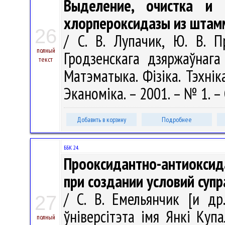
Выделение, очистка и 
хлорпероксидазы из штамм
26
/ С. В. Лупачик, Ю. В. П
полный
Гродзенскага дзяржаўнага 
текст
Матэматыка. Фізіка. Тэхніка
Эканоміка. – 2001. – № 1. – 
Добавить в корзину
Подробнее
ББК 24.
Прооксидантно-антиоксида
при создании условий суп
/ С. В. Емельянчик [и др
27
ўніверсітэта імя Янкі Купа
полный