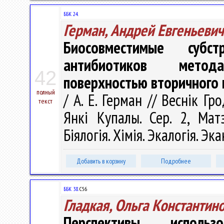
ББК 24.
Герман, Андрей Евгеньевич
Биосовместимые субст
антибиотиков метод
42
поверхностью вторичного 
полный
/ А. Е. Герман // Веснік Г
текст
Янкі Купалы. Сер. 2, Матэ
Біялогія. Хімія. Экалогія. Эк
Добавить в корзину
Подробнее
ББК 38.
С56
Гладкая, Ольга Константин
Перспективы испол