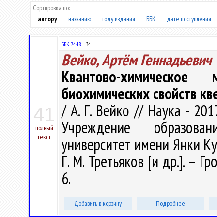
Сортировка по:
автору
названию
году издания
ББК
дате поступления
ББК 74.48
Н34
Вейко, Артём Геннадьевич
Квантово-химическое
биохимических свойств кв
/ А. Г. Вейко // Наука - 201
41
Учреждение образован
полный
текст
университет имени Янки Купал
Г. М. Третьяков [и др.]. – Г
6.
Добавить в корзину
Подробнее