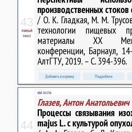
производственных стоков
/ О. К. Гладкая, М. М. Тру
43
технологии пищевых пр
полный
текст
материалы XХ Между
конференции, Барнаул, 14
АлтГТУ, 2019. – С. 394-396.
Добавить в корзину
Подробнее
ББК 50.
С56
Глазев, Антон Анатольевич
Процессы связывания изо
majus L. с культурой опухо
44