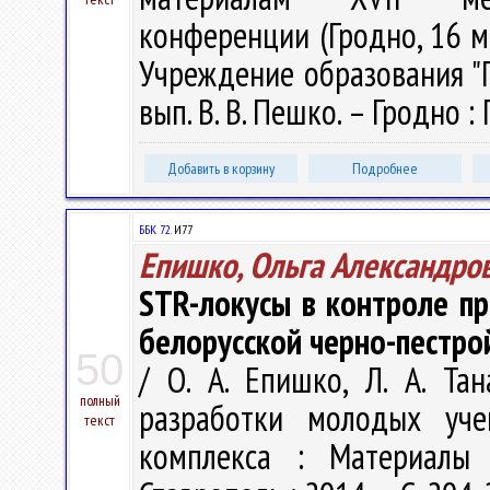
конференции (Гродно, 16 ма
Учреждение образования "Гр
вып. В. В. Пешко. – Гродно : 
Добавить в корзину
Подробнее
ББК 72.
И77
Епишко, Ольга Александро
STR-локусы в контроле пр
белорусской черно-пестро
50
/ О. А. Епишко, Л. А. Та
полный
разработки молодых уче
текст
комплекса : Материалы 