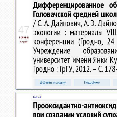
Дифференцированное об
Головачской средней школ
/ С. А. Дайнович, А. Э. Дай
47
экологии : материалы VII
полный
конференции (Гродно, 24 
текст
Учреждение образован
университет имени Янки Купал
Гродно : ГрГУ, 2012. – С. 17
Добавить в корзину
Подробнее
ББК 24.
Прооксидантно-антиоксида
при создании условий суп