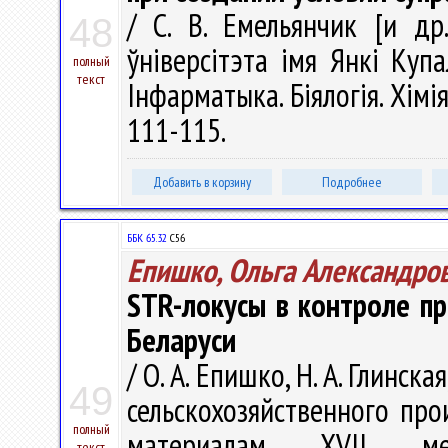
/ С. В. Емельянчик [и др
48
ўніверсітэта імя Янкі Купа
полный
текст
Інфарматыка. Біялогія. Хімія
111-115.
Добавить в корзину
Подробнее
ББК 65.32
С56
Епишко, Ольга Александро
STR-локусы в контроле пр
Беларуси
/ О. А. Епишко, Н. А. Глинск
49
сельскохозяйственного про
полный
материалам XVII межд
текст