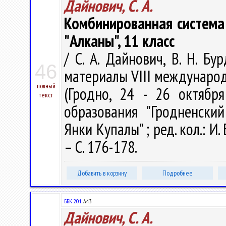
Дайнович, С. А.
Комбинированная система 
"Алканы", 11 класс
/ С. А. Дайнович, В. Н. Б
46
материалы VIII междунаро
полный
(Гродно, 24 - 26 октября
текст
образования "Гродненски
Янки Купалы" ; ред. кол.: И. 
– С. 176-178.
Добавить в корзину
Подробнее
ББК 20.1
А43
Дайнович, С. А.