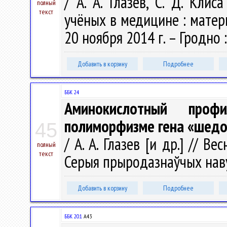
/ А. А. Глазев, С. Д. Кл
полный
текст
учёных в медицине : матери
20 ноября 2014 г. – Гродно :
Добавить в корзину
Подробнее
ББК 24
Аминокислотный про
полиморфизме гена «шедо
45
/ А. А. Глазев [и др.] // В
полный
текст
Серыя прыродазнаўчых навук
Добавить в корзину
Подробнее
ББК 20.1
А43