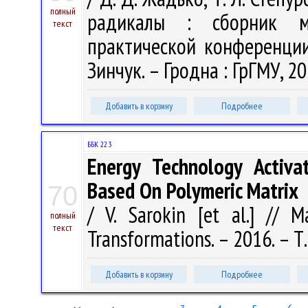
полный
радикалы : сборник м
текст
практической конференции 
Зинчук. – Гродна : ГрГМУ, 20
Добавить в корзину
Подробнее
ББК 22.3
Energy Technology Activa
Based On Polymeric Matrix
70
/ V. Sarokin [et al.] // M
полный
текст
Transformations. – 2016. – Т.
Добавить в корзину
Подробнее