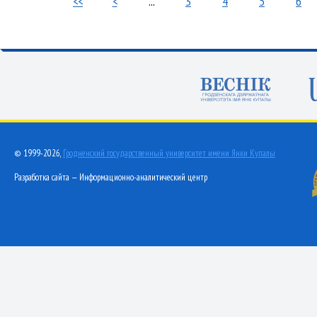
<<
<
...
3
4
5
6
© 1999-2026,
Гродненский государственный университет имени Янки Купалы
Разработка сайта — Информационно-аналитический центр