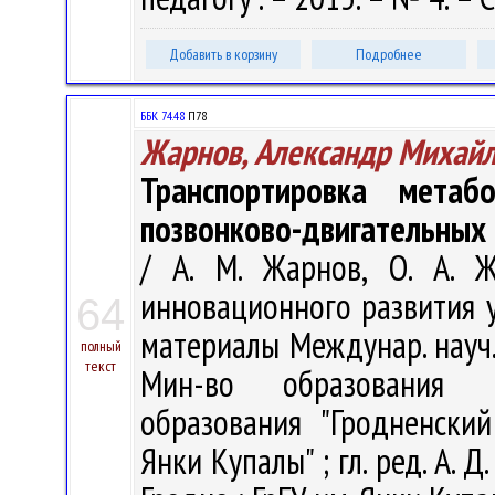
Добавить в корзину
Подробнее
ББК 74.48
П78
Жарнов, Александр Михай
Транспортировка мета
позвонково-двигательных 
/ А. М. Жарнов, О. А. 
инновационного развития у
64
материалы Междунар. науч. 
полный
текст
Мин-во образования Р
образования "Гродненски
Янки Купалы" ; гл. ред. А. Д.