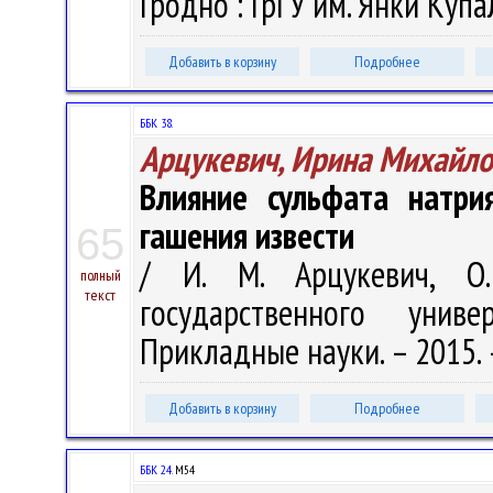
Гродно : ГрГУ им. Янки Купал
Добавить в корзину
Подробнее
ББК 38.
Арцукевич, Ирина Михайло
Влияние сульфата натри
гашения извести
65
/ И. М. Арцукевич, О
полный
текст
государственного униве
Прикладные науки. – 2015. 
Добавить в корзину
Подробнее
ББК 24.
М54