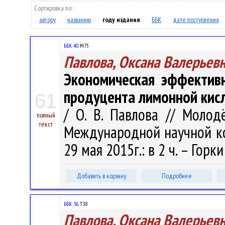
Сортировка по:
автору
названию
году издания
ББК
дате поступления
ББК 40.
М75
Павлова, Оксана Валерьев
Экономическая эффективн
продуцента лимонной кисл
61
/ О. В. Павлова // Моло
полный
текст
Международной научной ко
29 мая 2015г.: в 2 ч. – Горки
Добавить в корзину
Подробнее
ББК 36.
Т38
Павлова, Оксана Валерьев