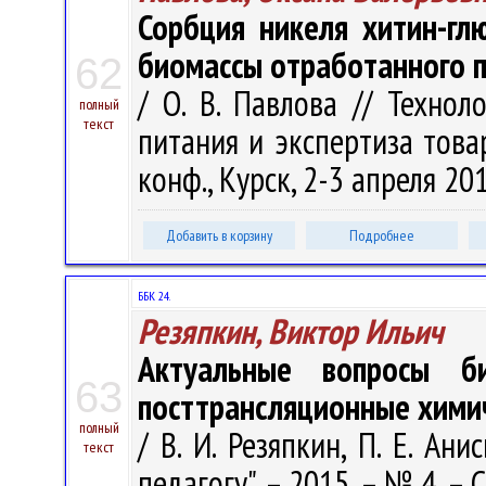
Сорбция никеля хитин-гл
биомассы отработанного 
62
/ О. В. Павлова // Техно
полный
текст
питания и экспертиза товаро
конф., Курск, 2-3 апреля 201
Добавить в корзину
Подробнее
ББК 24.
Резяпкин, Виктор Ильич
Актуальные вопросы би
63
посттрансляционные хими
полный
/ В. И. Резяпкин, П. Е. Анис
текст
педагогу". – 2015. – № 4. – С