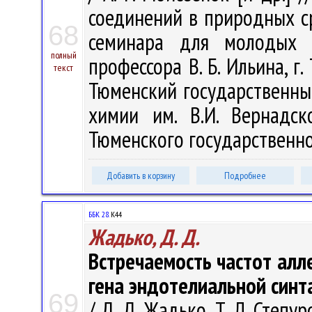
соединений в природных с
68
семинара для молодых и
полный
профессора В. Б. Ильина, г
текст
Тюменский государственный
химии им. В.И. Вернадск
Тюменского государственног
Добавить в корзину
Подробнее
ББК 28.
К44
Жадько, Д. Д.
Встречаемость частот алл
гена эндотелиальной синт
69
/ Д. Д. Жадько, Т. Л. Степу