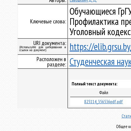
Авторы:
Обучающиеся ГрГУ
Профилактика пре
Ключевые слова:
Уголовный кодекс
URI документа:
https://elib.grsu.
(Используйте для цитирования и
ссылки на документ)
Расположен в
Студенческая нау
разделе:
Полный текст документа:
Файл
825114_356536pdf.pdf
Стати
Общее ко