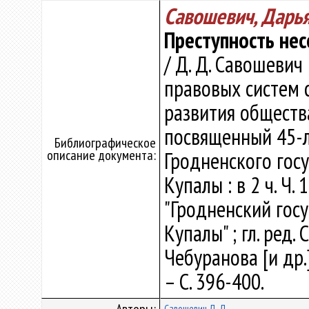
Савошевич, Дарь
Преступность не
/ Д. Д. Савошевич 
правовых систем 
развития общества
посвященный 45-
Библиографическое
описание документа:
Гродненского гос
Купалы : в 2 ч. Ч
"Гродненский гос
Купалы" ; гл. ред. С
Чебуранова [и др.]
– С. 396-400.
Савошевич Д. Д.