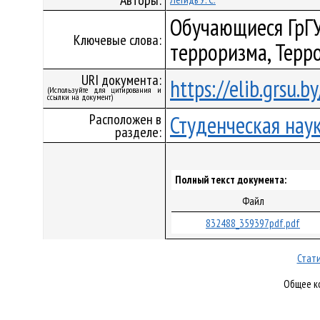
Авторы:
Обучающиеся ГрГУ
Ключевые слова:
терроризма, Терр
URI документа:
https://elib.grsu.
(Используйте для цитирования и
ссылки на документ)
Расположен в
Студенческая нау
разделе:
Полный текст документа:
Файл
832488_359397pdf.pdf
Стати
Общее ко