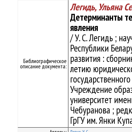
Легидь, Ульяна С
Детерминанты те
явления
/ У. С. Легидь ; на
Республики Белар
развития : сборни
Библиографическое
описание документа:
летию юридическо
государственного
Учреждение образ
университет имени 
Чебуранова ; редко
ГрГУ им. Янки Купа
Легидь У. С.