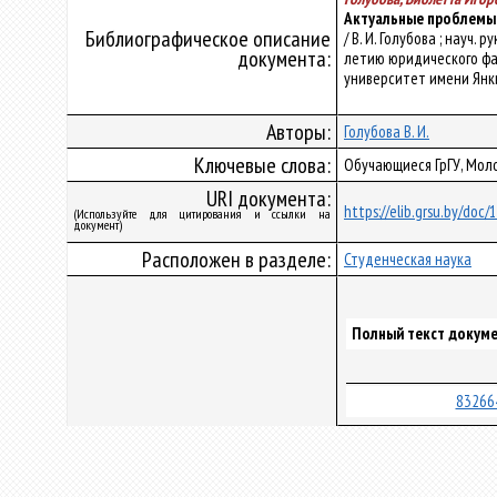
Актуальные проблемы
Библиографическое описание
/ В. И. Голубова ; науч
документа:
летию юридического фа
университет имени Янки Ку
Авторы:
Голубова В. И.
Ключевые слова:
Обучающиеся ГрГУ, Мол
URI документа:
https://elib.grsu.by/doc
(Используйте для цитирования и ссылки на
документ)
Расположен в разделе:
Студенческая наука
Полный текст докуме
83266