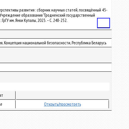
 и перспективы развития : сборник научных статей, посвящённый 45-
 Учреждение образования "Гродненский государственный
: ГрГУ им. Янки Купалы, 2023. – С. 248-252.
Статья
, Концепция национальной безопасности, Республика Беларусь
ат
le
Открыть/просмотреть