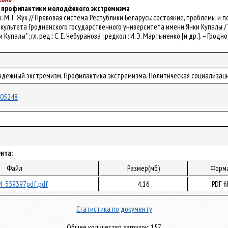
 профилактики молодёжного экстремизма
. рук. М. Г. Жук // Правовая система Республики Беларусь: состояние, проблемы
культета Гродненского государственного университета имени Янки Купалы /
палы" ; гл. ред.: С. Е. Чебуранова ; редкол.: И. Э. Мартыненко [и др.]. – Гродно 
одежный экстремизм, Профилактика экстремизма, Политическая социализация
/105248
нта:
Файл
Размер(мб)
Форм
4_359397pdf.pdf
4.16
PDF fi
Статистика по документу
Общее количество загрузок: 157