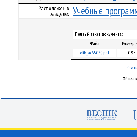
Расположен в
Учебные програм
разделе:
Полный текст документа:
Файл
Размер(
elib_ac65079.pdf
0.95
Стати
Общее к