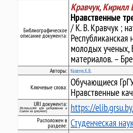
Кравчук, Кирилл 
Нравственные тр
/ К. В. Кравчук ; на
Библиографическое
описание документа:
Республиканская 
молодых ученых, Бре
материалов. – Брес
Авторы:
Кравчук К. В.
Обучающиеся ГрГУ
Ключевые слова:
Нравственные кач
URI документа:
https://elib.grsu.
(Используйте для цитирования и
ссылки на документ)
Расположен в
Студенческая нау
разделе: