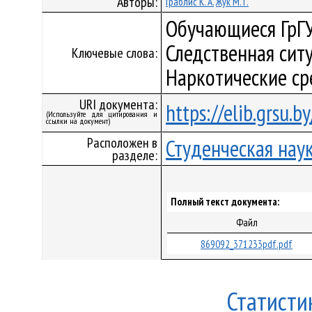
Авторы:
Граблис К. А.
Жук М. Г.
Обучающиеся ГрГУ
Следственная сит
Ключевые слова:
Наркотические ср
URI документа:
https://elib.grsu.
(Используйте для цитирования и
ссылки на документ)
Расположен в
Студенческая нау
разделе:
Полный текст документа:
Файл
869092_371233pdf.pdf
Статисти