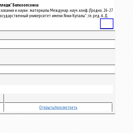
олледж" Белкоопсоюза
азования и науки : материалы Междунар. науч. конф. (Гродно, 26-27
сударственный университет имени Янки Купалы" ; гл. ред. А. Д.
Статья
Открыть/просмотреть