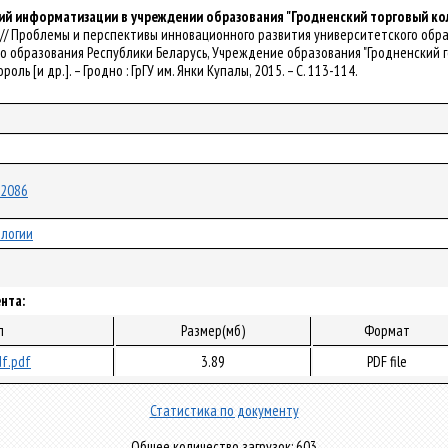
ий информатизации в учреждении образования "Гродненский торговый к
лова // Проблемы и перспективы инновационного развития университетского обр
-во образования Республики Беларусь, Учреждение образования "Гродненский го
Король [и др.]. – Гродно : ГрГУ им. Янки Купалы, 2015. – С. 113-114.
/12086
логии
нта:
л
Размер(мб)
Формат
f.pdf
3.89
PDF file
Статистика по документу
Общее количество загрузок: 603