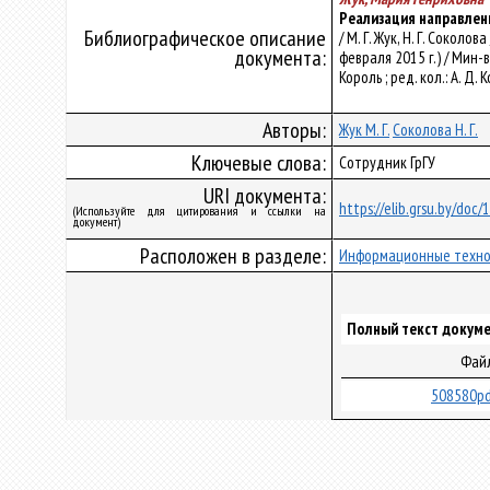
Реализация направлен
Библиографическое описание
/ М. Г. Жук, Н. Г. Соко
документа:
февраля 2015 г.) / Мин
Король ; ред. кол.: А. Д. 
Авторы:
Жук М. Г.
Соколова Н. Г.
Ключевые слова:
Сотрудник ГрГУ
URI документа:
https://elib.grsu.by/doc
(Используйте для цитирования и ссылки на
документ)
Расположен в разделе:
Информационные техно
Полный текст докуме
Фай
508580pd