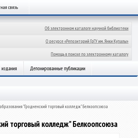
ная связь
Об электронном каталоге научной библиотеки
О ресурсе «Репозиторий ГрГУ им. Янки Купалы»
Помощь в поиске по электронному каталогу
 издания
Депонированные публикации
образования "Гродненский торговый колледж" Белкоопсоюза
кий торговый колледж" Белкоопсоюза