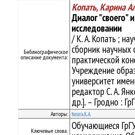
Копать, Карина А
Диалог "своего" 
исследовании
/ К. А. Копать ; нау
сборник научных 
Библиографическое
описание документа:
практической кон
Учреждение образ
университет имен
редактор С. А. Янк
др.]. – Гродно : Гр
Авторы:
Копать К. А.
Обучающиеся ГрГУ
Ключевые слова: