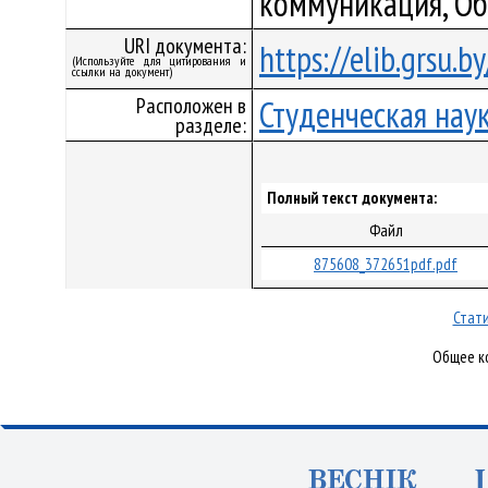
коммуникация, Об
URI документа:
https://elib.grsu.
(Используйте для цитирования и
ссылки на документ)
Расположен в
Студенческая нау
разделе:
Полный текст документа:
Файл
875608_372651pdf.pdf
Стати
Общее ко