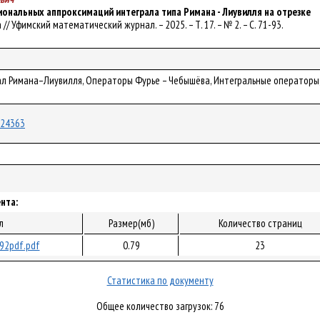
ональных аппроксимаций интеграла типа Римана - Лиувилля на отрезке
вба // Уфимский математический журнал. – 2025. – Т. 17. – № 2. – С. 71-93.
рал Римана–Лиувилля, Операторы Фурье – Чебышёва, Интегральные операторы
/124363
нта:
л
Размер(мб)
Количество страниц
92pdf.pdf
0.79
23
Статистика по документу
Общее количество загрузок: 76