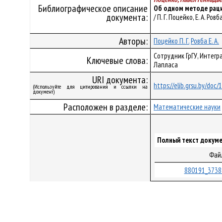
Библиографическое описание
Об одном методе раци
документа:
/ П. Г. Поцейко, Е. А. Ро
Авторы:
Поцейко П. Г.
Ровба Е. А.
Сотрудник ГрГУ, Интег
Ключевые слова:
Лапласа
URI документа:
https://elib.grsu.by/doc
(Используйте для цитирования и ссылки на
документ)
Расположен в разделе:
Математические науки
Полный текст докуме
Фай
880191_3738