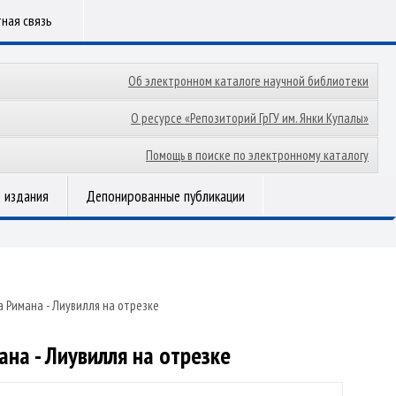
ная связь
Об электронном каталоге научной библиотеки
О ресурсе «Репозиторий ГрГУ им. Янки Купалы»
Помощь в поиске по электронному каталогу
 издания
Депонированные публикации
 Римана - Лиувилля на отрезке
на - Лиувилля на отрезке