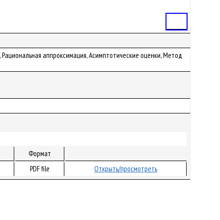
Статья
, Рациональная аппроксимация, Асимптотические оценки, Метод
Формат
PDF file
Открыть/просмотреть