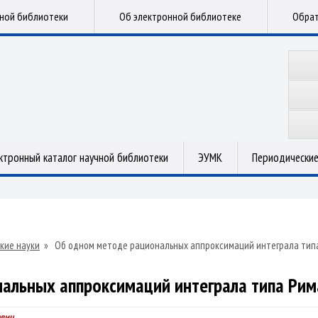
чной библиотеки
Об электронной библиотеке
Обрат
ктронный каталог научной библиотеки
ЭУМК
Периодические
кие науки
»
Об одном методе рациональных аппроксимаций интеграла типа
льных аппроксимаций интеграла типа Рима
евич