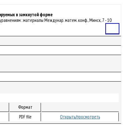
ируемых в замкнутой форме
уравнениям : материалы Междунар. матем. конф., Минск, 7 - 10
Статья
Формат
PDF file
Открыть/просмотреть