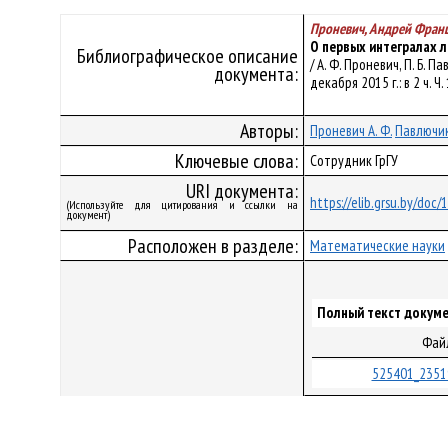
Проневич, Андрей Фран
О первых интегралах 
Библиографическое описание
/ А. Ф. Проневич, П. Б
документа:
декабря 2015 г.: в 2 ч. 
Авторы:
Проневич А. Ф.
Павлючик 
Ключевые слова:
Сотрудник ГрГУ
URI документа:
https://elib.grsu.by/doc
(Используйте для цитирования и ссылки на
документ)
Расположен в разделе:
Математические науки
Полный текст докуме
Фай
525401_2351