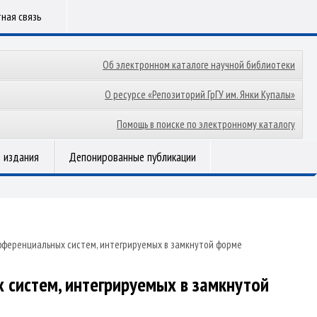
ная связь
Об электронном каталоге научной библиотеки
О ресурсе «Репозиторий ГрГУ им. Янки Купалы»
Помощь в поиске по электронному каталогу
 издания
Депонированные публикации
ференциальных систем, интегрируемых в замкнутой форме
систем, интегрируемых в замкнутой