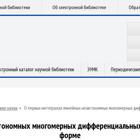
чной библиотеки
Об электронной библиотеке
Обрат
ктронный каталог научной библиотеки
ЭУМК
Периодические
кие науки
»
О первых интегралах линейных неавтономных многомерных диф
втономных многомерных дифференциальных 
форме