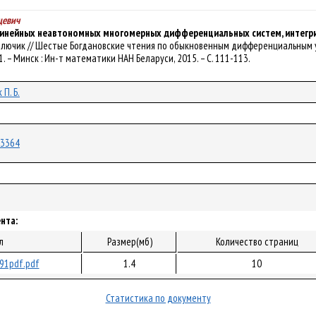
цевич
линейных неавтономных многомерных дифференциальных систем, интегр
. Павлючик // Шестые Богдановские чтения по обыкновенным дифференциальным 
Ч. 1. – Минск : Ин-т математики НАН Беларуси, 2015. – С. 111-113.
П. Б.
/13364
нта:
л
Размер(мб)
Количество страниц
91pdf.pdf
1.4
10
Статистика по документу