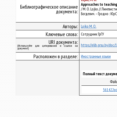
Approaches to teaching 
Библиографическое описание
/ M. O. Lojko // Лингвист
документа:
Богдевич. – Гродно : ЮрС
Авторы:
Lojko M. O.
Ключевые слова:
Сотрудник ГрГУ
URI документа:
https://elib.grsu.by/doc
(Используйте для цитирования и ссылки на
документ)
Расположен в разделе:
Иностранные языки
Полный текст докуме
Фай
561422pd