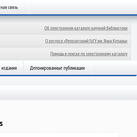
ная связь
Об электронном каталоге научной библиотеки
О ресурсе «Репозиторий ГрГУ им. Янки Купалы»
Помощь в поиске по электронному каталогу
 издания
Депонированные публикации
s