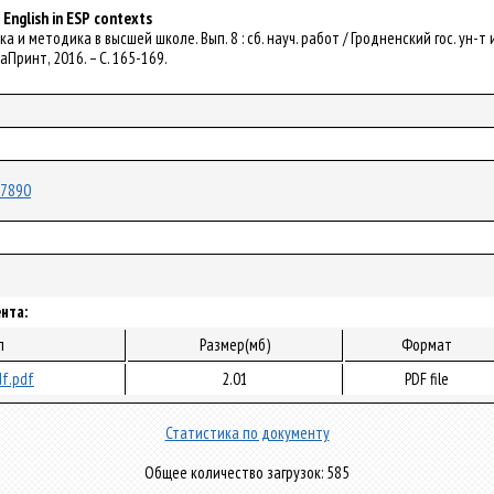
English in ESP contexts
ика и методика в высшей школе. Вып. 8 : сб. науч. работ / Гродненский гос. ун-т им. 
аПринт, 2016. – С. 165-169.
/17890
нта:
л
Размер(мб)
Формат
f.pdf
2.01
PDF file
Статистика по документу
Общее количество загрузок: 585