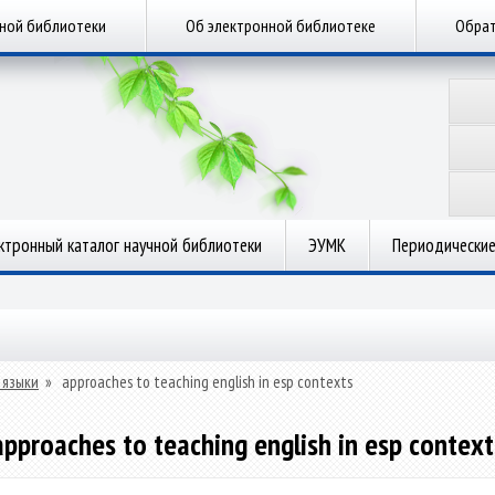
чной библиотеки
Об электронной библиотеке
Обрат
ктронный каталог научной библиотеки
ЭУМК
Периодические
 языки
»
approaches to teaching english in esp contexts
approaches to teaching english in esp context