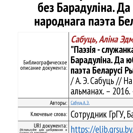
без Барадуліна. Да
народнага паэта Бе
Сабуць, Аліна Эд
"Паэзія - служанк
Барадуліна. Да ю
Библиографическое
описание документа:
паэта Беларусі Р
/ А. Э. Сабуць // 
альманах. – 2016. 
Авторы:
Сабуць А. Э.
Сотрудник ГрГУ, Б
Ключевые слова:
URI документа:
https://elib.grsu.
(Используйте для цитирования и
ссылки на документ)