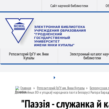
Сайт научной библиотеки
Об
ЭЛЕКТРОННАЯ БИБЛИОТЕКА
УЧРЕЖДЕНИЯ ОБРАЗОВАНИЯ
"ГРОДНЕНСКИЙ
ГОСУДАРСТВЕННЫЙ
УНИВЕРСИТЕТ
ИМЕНИ ЯНКИ КУПАЛЫ"
Репозиторий ГрГУ им. Янки
Электронный каталог нау
Купалы
библиотеки
Главная
»
Репозиторий ГрГУ им. Янки Купалы
»
Белорусская 
Да юбілейных 80-х угодкаў народнага паэта Беларусі Рыгора Бара
"Паэзія - служанка й 