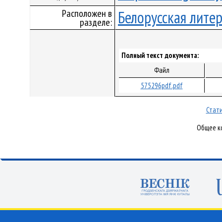
Расположен в
Белорусская лите
разделе:
Полный текст документа:
Файл
575296pdf.pdf
Стати
Общее ко