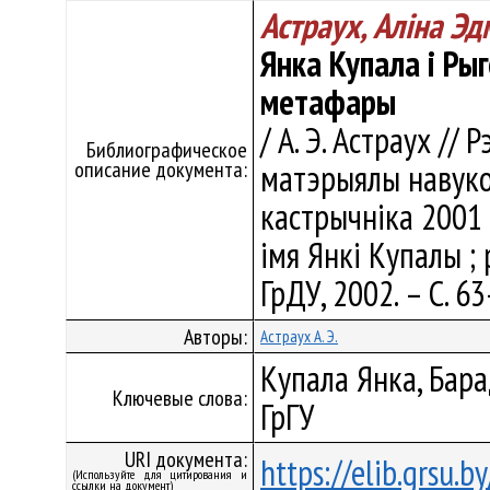
Астраух, Алiна Э
Янка Купала і Ры
метафары
/ А. Э. Астраух //
Библиографическое
описание документа:
матэрыялы навуко
кастрычнiка 2001 
iмя Янкі Купалы ; р
ГрДУ, 2002. – С. 63
Авторы:
Астраух А. Э.
Купала Янка, Бара
Ключевые слова:
ГрГУ
URI документа:
https://elib.grsu.
(Используйте для цитирования и
ссылки на документ)