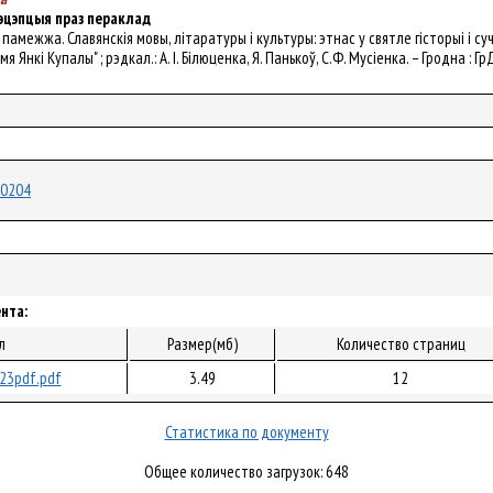
эцэпцыя праз пераклад
н памежжа. Славянскія мовы, літаратуры і культуры: этнас у святле гісторыі і суч
 Янкі Купалы" ; рэдкал.: А. І. Білюценка, Я. Панькоў, С.Ф. Мусіенка. – Гродна : Гр
/20204
нта:
л
Размер(мб)
Количество страниц
23pdf.pdf
3.49
12
Статистика по документу
Общее количество загрузок: 648