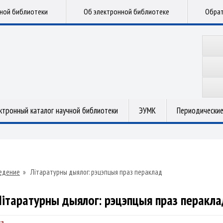
чной библиотеки
Об электронной библиотеке
Обрат
ктронный каталог научной библиотеки
ЭУМК
Периодические
едение
»
Літаратурны дыялог: рэцэпцыя праз пераклад
Літаратурны дыялог: рэцэпцыя праз перакла
а