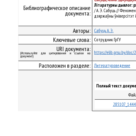
Літаратурны дыялог: р
Библиографическое описание
/ А. Э. Сабуць // Феноме
документа:
дзяржаўны ўніверсітэт імя
Авторы:
Сабуць А. Э.
Ключевые слова:
Сотрудник ГрГУ
URI документа:
https://elib.grsu.by/doc
(Используйте для цитирования и ссылки на
документ)
Расположен в разделе:
Литературоведение
Полный текст докуме
Фай
285107_1444