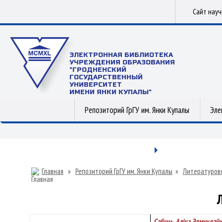
Сайт нау
ЭЛЕКТРОННАЯ БИБЛИОТЕКА
УЧРЕЖДЕНИЯ ОБРАЗОВАНИЯ
"ГРОДНЕНСКИЙ
ГОСУДАРСТВЕННЫЙ
УНИВЕРСИТЕТ
ИМЕНИ ЯНКИ КУПАЛЫ"
Репозиторий ГрГУ им. Янки Купалы
Эле
Главная
»
Репозиторий ГрГУ им. Янки Купалы
»
Литературов
Сабуць, Аліна Эдмундаўн