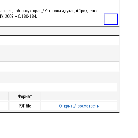
аснасці : зб. навук. прац / Установа адукацыі "Гродзенскі
ДУ, 2009. – С. 180-184.
Статья
Формат
PDF file
Открыть/просмотреть