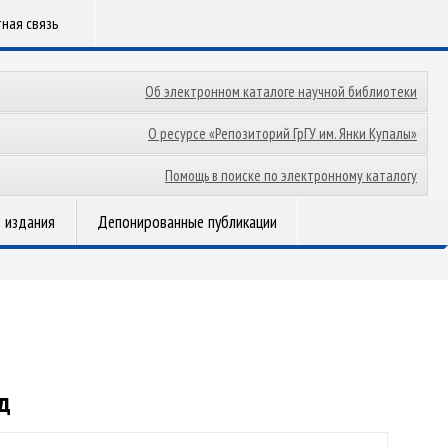
ная связь
Об электронном каталоге научной библиотеки
О ресурсе «Репозиторий ГрГУ им. Янки Купалы»
Помощь в поиске по электронному каталогу
 издания
Депонированные публикации
д