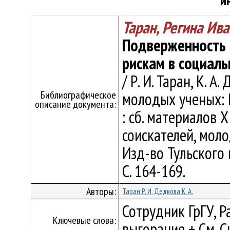
и
Таран, Регина Ив
Подверженность 
рискам в социаль
/ Р. И. Таран, К. 
Библиографическое
молодых ученых: 
описание документа:
: сб. материалов X
соискателей, моло
Изд-во Тульского го
С. 164-169.
Авторы:
Таран Р. И.
Дедкова К. А.
Сотрудник ГрГУ, 
Ключевые слова:
выгорание + См. 