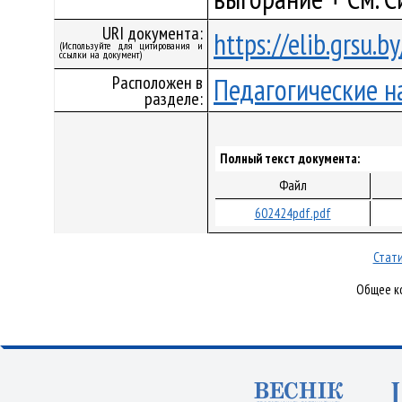
URI документа:
https://elib.grsu.
(Используйте для цитирования и
ссылки на документ)
Расположен в
Педагогические н
разделе:
Полный текст документа:
Файл
602424pdf.pdf
Стати
Общее ко