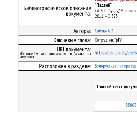
"Падвей"
Библиографическое описание
/ А. Э. Сабуць // Максім 
документа:
2011. – С. 393.
Авторы:
Сабуць А. Э.
Ключевые слова:
Сотрудник ГрГУ
URI документа:
https://elib.grsu.by/doc/
(Используйте для цитирования и ссылки на
документ)
Расположен в разделе:
Белорусская литератур
Полный текст докуме
35863