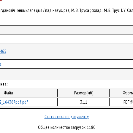
Багдановіч : энцыклапедыя / пад навук. рэд. М. В. Труса ; склад.: М. В. Трус, І. У
3465
а
нта:
Файл
Размер(мб)
Форм
2_164367pdf.pdf
3.11
PDF fi
Статистика по документу
Общее количество загрузок: 1180