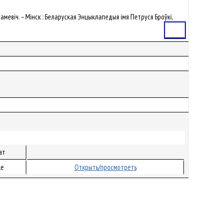
. Саламевіч. – Мінск : Беларуская Энцыклапедыя імя Петруся Броўкі,
Статья
ат
le
Открыть/просмотреть