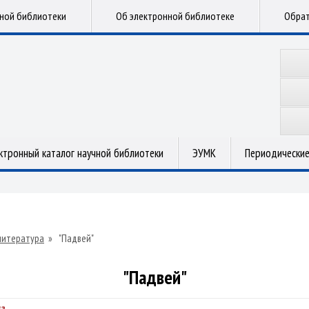
чной библиотеки
Об электронной библиотеке
Обрат
ктронный каталог научной библиотеки
ЭУМК
Периодические
литература
»
"Падвей"
"Падвей"
а