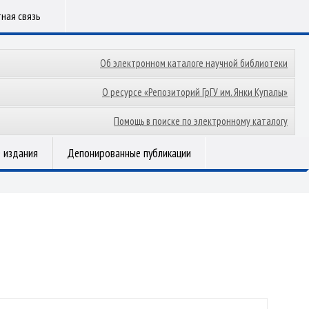
ная связь
Об электронном каталоге научной библиотеки
О ресурсе «Репозиторий ГрГУ им. Янки Купалы»
Помощь в поиске по электронному каталогу
 издания
Депонированные публикации