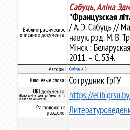
Сабуць, Аліна Эд
"Французская літ
/ А. Э. Сабуць // 
Библиографическое
описание документа:
навук. рэд. М. В. Тр
Мінск : Беларуска
2011. – С. 534.
Авторы:
Сабуць А. Э.
Сотрудник ГрГУ
Ключевые слова:
URI документа:
https://elib.grsu.
(Используйте для цитирования и
ссылки на документ)
Расположен в
Литературоведен
разделе: