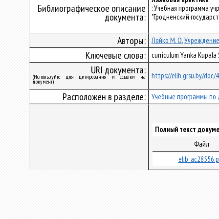
Библиографическое описание
: Учебная программа у
документа:
"Гродненский государст
Авторы:
Лойко М. О.
Учреждение 
Ключевые слова:
curriculum Yanka Kupala
URI документа:
https://elib.grsu.by/doc
(Используйте для цитирования и ссылки на
документ)
Расположен в разделе:
Учебные программы по 
Полный текст докуме
Файл
elib_ac28556.