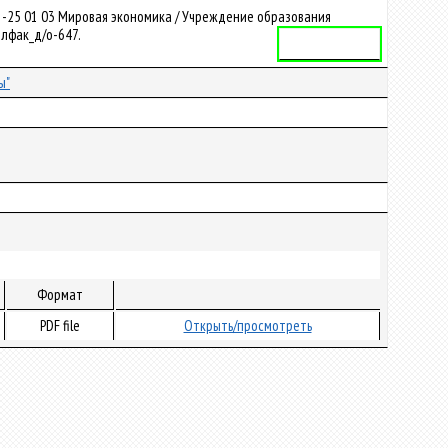
1-25 01 03 Мировая экономика / Учреждение образования
илфак_д/о-647.
Учебная программа
ы"
Формат
PDF file
Открыть/просмотреть