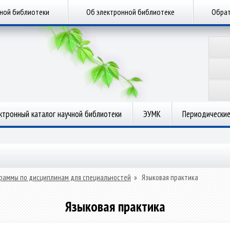
чной библиотеки
Об электронной библиотеке
Обрат
ктронный каталог научной библиотеки
ЭУМК
Периодические
раммы по дисциплинам для специальностей
»
Языковая практика
Языковая практика