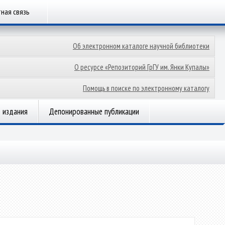
ная связь
Об электронном каталоге научной библиотеки
О ресурсе «Репозиторий ГрГУ им. Янки Купалы»
Помощь в поиске по электронному каталогу
 издания
Депонированные публикации