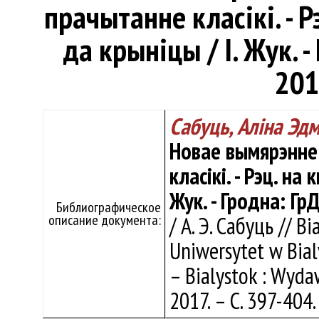
прачытанне класікі. - Р
да крыніцы / І. Жук. 
2017
Сабуць, Аліна Эд
Новае вымярэнне 
класікі. - Рэц. на
Жук. - Гродна: ГрД
Библиографическое
описание документа:
/ А. Э. Сабуць // Bi
Uniwersytet w Bial
– Bialystok : Wyd
2017. – С. 397-404