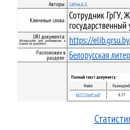
Авторы:
Сабуць А. Э.
Сотрудник ГрГУ, Жу
Ключевые слова:
государственный 
URI документа:
https://elib.grsu.
(Используйте для цитирования и
ссылки на документ)
Расположен в
Белорусская лите
разделе:
Полный текст документа:
Файл
Размер(мб
665733pdf.pdf
6.37
Статисти