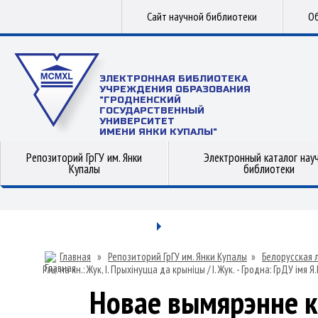
Сайт научной библиотеки
Об
ЭЛЕКТРОННАЯ БИБЛИОТЕКА
УЧРЕЖДЕНИЯ ОБРАЗОВАНИЯ
"ГРОДНЕНСКИЙ
ГОСУДАРСТВЕННЫЙ
УНИВЕРСИТЕТ
ИМЕНИ ЯНКИ КУПАЛЫ"
Репозиторий ГрГУ им. Янки
Электронный каталог нау
Купалы
библиотеки
Главная
»
Репозиторий ГрГУ им. Янки Купалы
»
Белорусская 
Рэц. на кн.: Жук, І. Прыхінуцца да крыніцы / І. Жук. - Гродна: ГрДУ імя Я
Новае вымярэнне кл