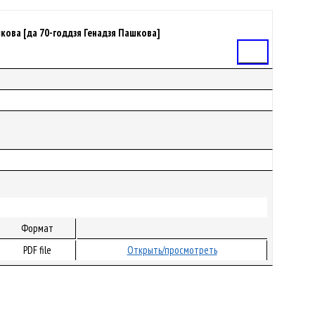
шкова [да 70-годдзя Генадзя Пашкова]
Статья
Формат
PDF file
Открыть/просмотреть