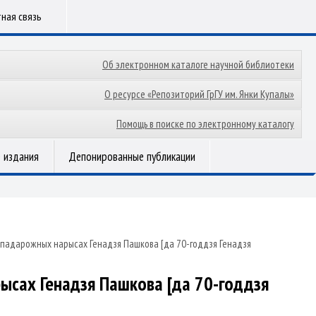
ная связь
Об электронном каталоге научной библиотеки
О ресурсе «Репозиторий ГрГУ им. Янки Купалы»
Помощь в поиске по электронному каталогу
 издания
Депонированные публикации
 ў падарожных нарысах Генадзя Пашкова [да 70-годдзя Генадзя
рысах Генадзя Пашкова [да 70-годдзя