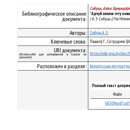
Сабуць, Аліна Эдмундаўн
Библиографическое описание
"Адчуй зямлю гэту кож
документа:
/ А. Э. Сабуць // На Нём
Авторы:
Сабуць А. Э.
Ключевые слова:
Пашкоў Г., Сотрудник Гр
URI документа:
https://elib.grsu.by/doc
(Используйте для цитирования и ссылки на
документ)
Расположен в разделе:
Белорусская литератур
Полный текст докуме
Файл
685096pdf.pdf