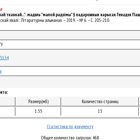
а
най тканкай...": мадэль "малой радзімы" ў падарожных нарысах Генадзя Па
анскай хвалі : Літаратурны альманах. – 2019. – № 6. – С. 205-210.
ГУ
/55134
а
нта:
Размер(мб)
Количество страниц
1.55
13
Статистика по документу
Общее количество загрузок: 468