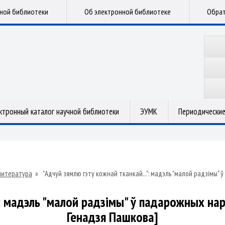
чной библиотеки
Об электронной библиотеке
Обрат
ктронный каталог научной библиотеки
ЭУМК
Периодические
литература
»
"Адчуй зямлю гэту кожнай тканкай...": мадэль "малой радзімы"
.": мадэль "малой радзімы" ў падарожных на
Генадзя Пашкова]