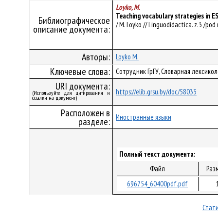
Loyko, M.
Teaching vocabulary strategies in E
Библиографическое
/ M. Loyko // Linguodidactica. z.3 /pod 
описание документа:
Авторы:
Loyko M.
Ключевые слова:
Сотрудник ГрГУ, Словарная лексикол
URI документа:
https://elib.grsu.by/doc/58033
(Используйте для цитирования и
ссылки на документ)
Расположен в
Иностранные языки
разделе:
Полный текст документа:
Файл
Раз
696754_60400pdf.pdf
Стати