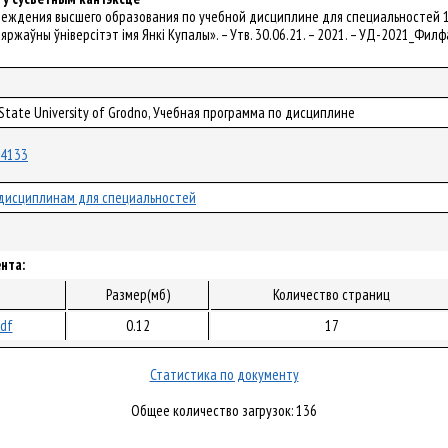
реждения высшего образования по учебной дисциплине для специальностей 1-2
яржаўны ўніверсітэт імя Янкі Купалы». – Утв. 30.06.21. – 2021. – УД-2021_Фил
 State University of Grodno, Учебная программа по дисциплине
/74133
дисциплинам для специальностей
нта:
Размер(мб)
Количество страниц
pdf
0.12
17
Статистика по документу
Общее количество загрузок: 136