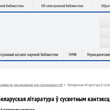
чной библиотеки
Об электронной библиотеке
Обрат
ктронный каталог научной библиотеки
ЭУМК
Периодические
раммы по дисциплинам для специальностей
»
Беларуская літаратура ў сус
Беларуская літаратура ў сусветным кантэксц
 ў сусветным кантэксце