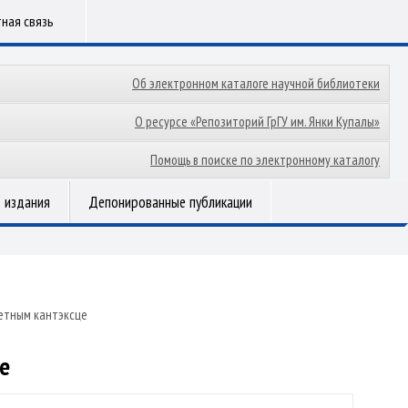
ная связь
Об электронном каталоге научной библиотеки
О ресурсе «Репозиторий ГрГУ им. Янки Купалы»
Помощь в поиске по электронному каталогу
 издания
Депонированные публикации
ветным кантэксце
е