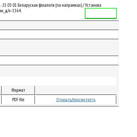
1 05 01 Беларуская філалогія (па напрамках) / Установа
фак_д/о-1164.
Учебная программа
Формат
PDF file
Открыть/просмотреть