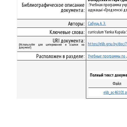
Библиографическое описание
: Учебная программа уч
документа:
адукацыі «Гродзенскі дз
Авторы:
Сабуць А. Э.
Ключевые слова:
curriculum Yanka Kupala
URI документа:
https://elib.grsu.by/doc
(Используйте для цитирования и ссылки на
документ)
Расположен в разделе:
Учебные программы по 
Полный текст докуме
Файл
elib_ac46101.