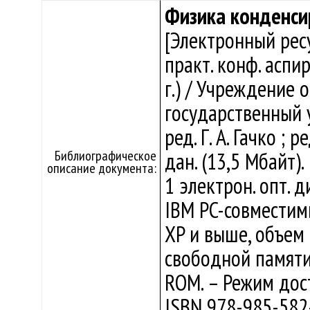
Физика конденси
[Электронный ресу
практ. конф. аспир.
г.) / Учреждение 
государственный у
ред. Г. А. Гачко ; р
Библиографическое
дан. (13,5 Мбайт).
описание документа:
1 электрон. опт. 
IBM PC-совместим
XP и выше, объем
свободной памяти
ROM. – Режим досту
ISBN 978-985-582