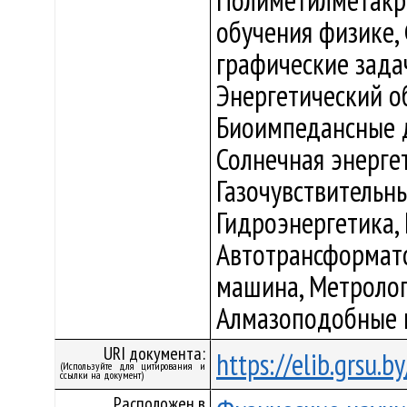
Полиметилметакри
обучения физике,
графические зада
Энергетический о
Биоимпедансные д
Солнечная энергет
Газочувствительн
Гидроэнергетика, 
Автотрансформато
машина, Метролог
Алмазоподобные 
URI документа:
https://elib.grsu.
(Используйте для цитирования и
ссылки на документ)
Расположен в