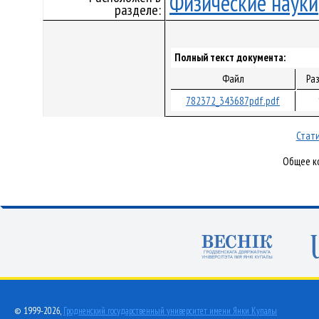
Физические науки
разделе:
Полный текст документа:
Файл
Ра
782372_343687pdf.pdf
Стати
Общее ко
© 1999-2026,
Гродненский государственный университет имени Янки Купалы