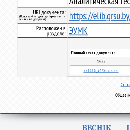
Аналитическая ге
URI документа:
https://elib.grsu.
(Используйте для цитирования и
ссылки на документ)
Расположен в
ЭУМК
разделе:
Полный текст документа:
Файл
791616_347805rar.rar
Стати
Общее ко