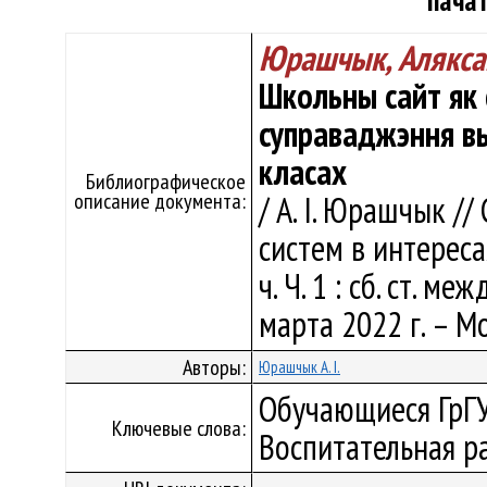
пача
Юрашчык, Алякса
Школьны сайт як
суправаджэння в
класах
Библиографическое
описание документа:
/ А. І. Юрашчык /
систем в интереса
ч. Ч. 1 : сб. ст. м
марта 2022 г. – Мо
Авторы:
Юрашчык А. І.
Обучающиеся ГрГ
Ключевые слова:
Воспитательная р