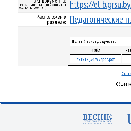
URI документа:
https://elib.grsu.
(Используйте для цитирования и
ссылки на документ)
Расположен в
Педагогические н
разделе:
Полный текст документа:
Файл
Ра
791917_347937pdf.pdf
Стати
Общее ко