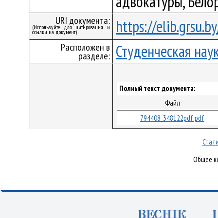
адвокатуры, Бело
URI документа:
https://elib.grsu.
(Используйте для цитирования и
ссылки на документ)
Расположен в
Студенческая нау
разделе:
Полный текст документа:
Файл
794408_348122pdf.pdf
Стати
Общее ко