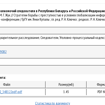
олномочий следователя в Республике Беларусь и Российской Федерации:
ук. М. Г. Жук // Стратегии борьбы с преступностью в условиях глобализации инфо
нференции / ГрГУ им. Янки Купалы ; гл. ред. Р. Н. Ключко ; редкол.: Р. Н. Ключко 
дварительное расследование, Следователи, Уголовно-процессуальный кодекс
/89082
нта:
Файл
Размер(мб)
Форм
2_348122pdf.pdf
1.45
PDF fi
Статистика по документу