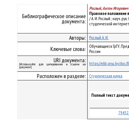
Рослый, Антон Игоревич
Правовое положение п
Библиографическое описание
/ А. И. Рослый ; науч. р
документа:
студенческой интернет-ко
Авторы:
Рослый А. И.
Обучающиеся ГрГУ, Пре
Ключевые слова:
России
URI документа:
https://elib.grsu.by/doc
(Используйте для цитирования и ссылки на
документ)
Расположен в разделе:
Студенческая наука
Полный текст докуме
79452