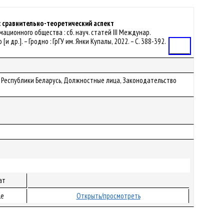
 сравнительно-теоретический аспект
рмационного общества : сб. науч. статей III Междунар.
[и др.]. – Гродно : ГрГУ им. Янки Купалы, 2022. – С. 388-392.
Статья
 Республики Беларусь, Должностные лица, Законодательство
ат
le
Открыть/просмотреть