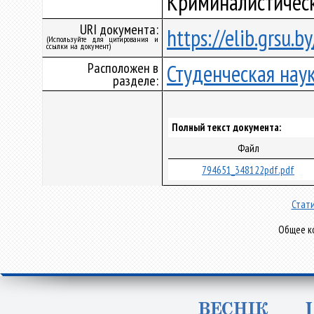
Криминалистическ
URI документа:
https://elib.grsu.
(Используйте для цитирования и
ссылки на документ)
Расположен в
Студенческая нау
разделе:
Полный текст документа:
Файл
794651_348122pdf.pdf
Стати
Общее ко