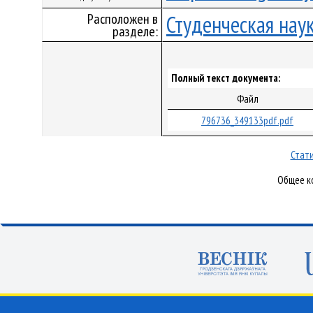
Расположен в
Студенческая нау
разделе:
Полный текст документа:
Файл
796736_349133pdf.pdf
Стати
Общее ко