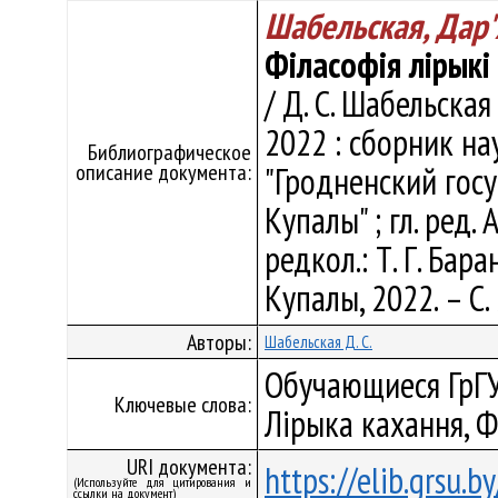
Шабельская, Дар'
Філасофія лірыкі 
/ Д. С. Шабельская 
2022 : сборник н
Библиографическое
описание документа:
"Гродненский гос
Купалы" ; гл. ред. А
редкол.: Т. Г. Бара
Купалы, 2022. – С.
Авторы:
Шабельская Д. С.
Обучающиеся ГрГУ,
Ключевые слова:
Лірыка кахання, 
URI документа:
https://elib.grsu.
(Используйте для цитирования и
ссылки на документ)