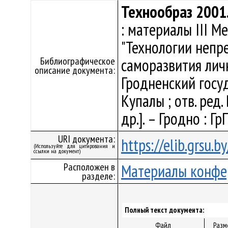
Технообраз 2001. 
: материалы III 
"Технологии непр
Библиографическое
саморазвития лично
описание документа:
Гродненский госу
Купалы ; отв. ред. 
др.]. – Гродно : Гр
URI документа:
https://elib.grsu.
(Используйте для цитирования и
ссылки на документ)
Расположен в
Материалы конфе
разделе:
Полный текст документа:
Файл
Разм