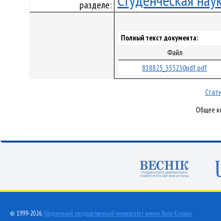
Студенческая нау
разделе:
Полный текст документа:
Файл
818825_355230pdf.pdf
Стати
Общее ко
© 1999-2026,
Гродненский государственный университет имени Янки Купалы