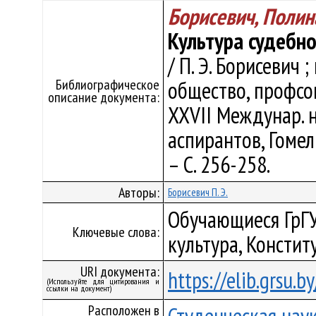
Борисевич, Полин
Культура судебн
/ П. Э. Борисевич ;
Библиографическое
общество, профсо
описание документа:
XXVII Междунар. н
аспирантов, Гомель
– С. 256-258.
Авторы:
Борисевич П. Э.
Обучающиеся ГрГУ
Ключевые слова:
культура, Констит
URI документа:
https://elib.grsu.
(Используйте для цитирования и
ссылки на документ)
Расположен в