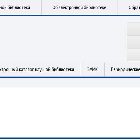
чной библиотеки
Об электронной библиотеке
Обрат
ктронный каталог научной библиотеки
ЭУМК
Периодические
.