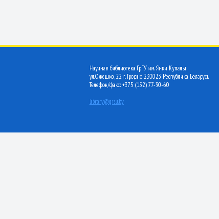
Научная библиотека ГрГУ им. Янки Купалы
ул.Ожешко, 22 г. Гродно 230023 Республика Беларусь
Телефон/факс: +375 (152) 77-30-60
library@grsu.by