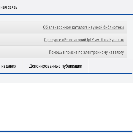
ная связь
Об электронном каталоге научной библиотеки
О ресурсе «Репозиторий ГрГУ им. Янки Купалы»
Помощь в поиске по электронному каталогу
 издания
Депонированные публикации