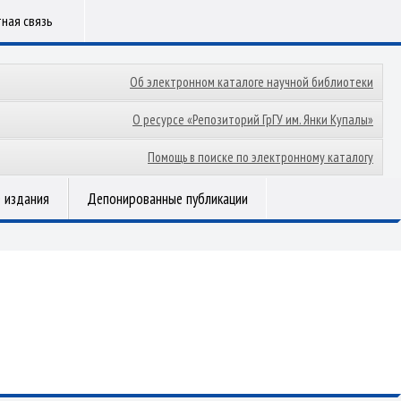
ная связь
Об электронном каталоге научной библиотеки
О ресурсе «Репозиторий ГрГУ им. Янки Купалы»
Помощь в поиске по электронному каталогу
 издания
Депонированные публикации