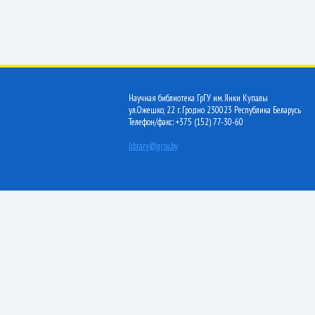
Научная библиотека ГрГУ им. Янки Купалы
ул.Ожешко, 22 г. Гродно 230023 Республика Беларусь
Телефон/факс: +375 (152) 77-30-60
library@grsu.by