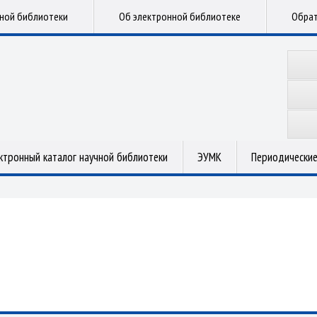
чной библиотеки
Об электронной библиотеке
Обрат
ктронный каталог научной библиотеки
ЭУМК
Периодические
.