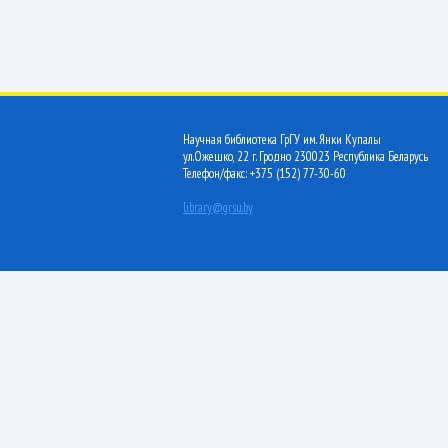
Научная библиотека ГрГУ им. Янки Купалы
ул.Ожешко, 22 г. Гродно 230023 Республика Беларусь
Телефон/факс: +375 (152) 77-30-60
library@grsu.by