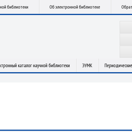
чной библиотеки
Об электронной библиотеке
Обрат
ктронный каталог научной библиотеки
ЭУМК
Периодические
.