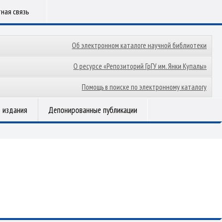
ная связь
Об электронном каталоге научной библиотеки
О ресурсе «Репозиторий ГрГУ им. Янки Купалы»
Помощь в поиске по электронному каталогу
 издания
Депонированные публикации