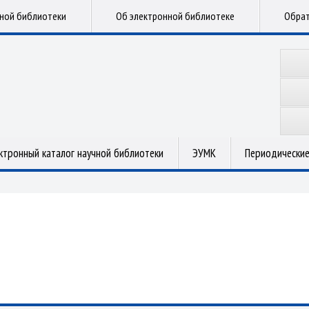
чной библиотеки
Об электронной библиотеке
Обрат
ктронный каталог научной библиотеки
ЭУМК
Периодические
.