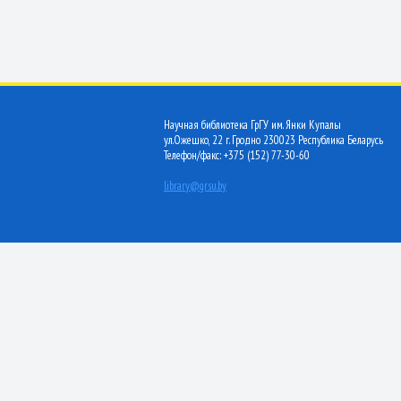
Научная библиотека ГрГУ им. Янки Купалы
ул.Ожешко, 22 г. Гродно 230023 Республика Беларусь
Телефон/факс: +375 (152) 77-30-60
library@grsu.by