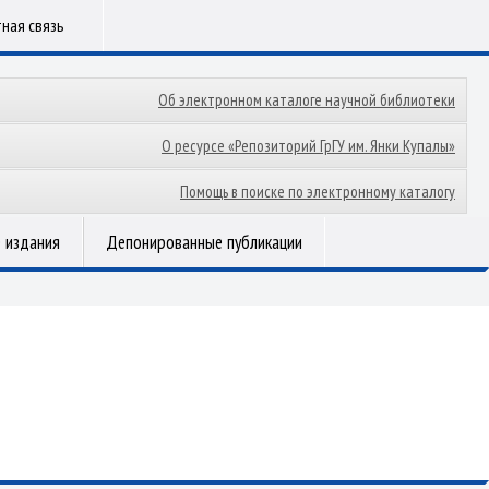
ная связь
Об электронном каталоге научной библиотеки
О ресурсе «Репозиторий ГрГУ им. Янки Купалы»
Помощь в поиске по электронному каталогу
 издания
Депонированные публикации