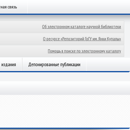
ная связь
Об электронном каталоге научной библиотеки
О ресурсе «Репозиторий ГрГУ им. Янки Купалы»
Помощь в поиске по электронному каталогу
 издания
Депонированные публикации