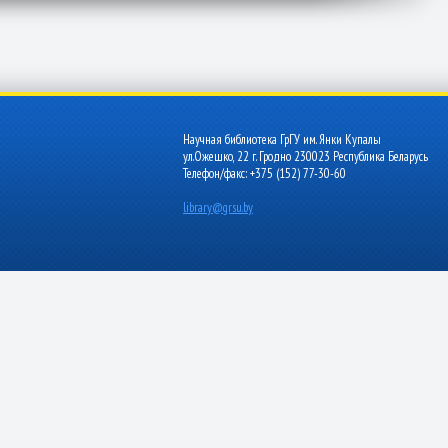
Научная библиотека ГрГУ им. Янки Купалы
ул.Ожешко, 22 г. Гродно 230023 Республика Беларусь
Телефон/факс: +375 (152) 77-30-60
library@grsu.by