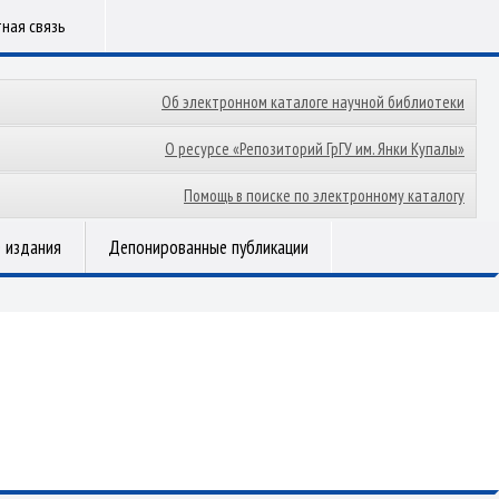
ная связь
Об электронном каталоге научной библиотеки
О ресурсе «Репозиторий ГрГУ им. Янки Купалы»
Помощь в поиске по электронному каталогу
 издания
Депонированные публикации