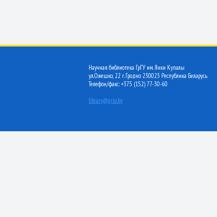
Научная библиотека ГрГУ им. Янки Купалы
ул.Ожешко, 22 г. Гродно 230023 Республика Беларусь
Телефон/факс: +375 (152) 77-30-60
library@grsu.by