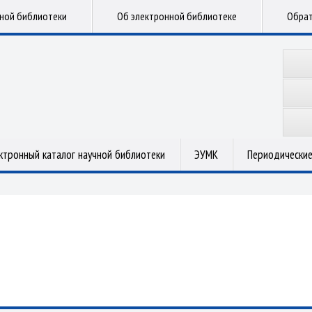
чной библиотеки
Об электронной библиотеке
Обрат
ктронный каталог научной библиотеки
ЭУМК
Периодические
.