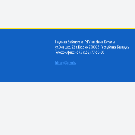
Научная библиотека ГрГУ им. Янки Купалы
ул.Ожешко, 22 г. Гродно 230023 Республика Беларусь
Телефон/факс: +375 (152) 77-30-60
library@grsu.by