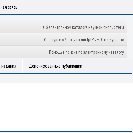
ная связь
Об электронном каталоге научной библиотеки
О ресурсе «Репозиторий ГрГУ им. Янки Купалы»
Помощь в поиске по электронному каталогу
 издания
Депонированные публикации