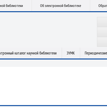
чной библиотеки
Об электронной библиотеке
Обрат
ктронный каталог научной библиотеки
ЭУМК
Периодические
.