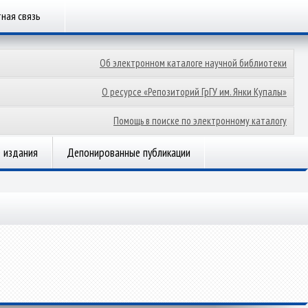
ная связь
Об электронном каталоге научной библиотеки
О ресурсе «Репозиторий ГрГУ им. Янки Купалы»
Помощь в поиске по электронному каталогу
 издания
Депонированные публикации