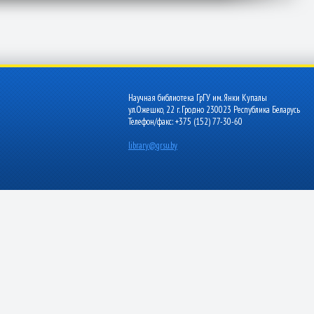
Научная библиотека ГрГУ им. Янки Купалы
ул.Ожешко, 22 г. Гродно 230023 Республика Беларусь
Телефон/факс: +375 (152) 77-30-60
library@grsu.by