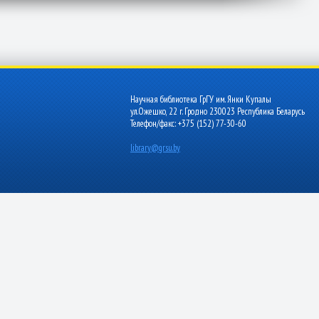
Научная библиотека ГрГУ им. Янки Купалы
ул.Ожешко, 22 г. Гродно 230023 Республика Беларусь
Телефон/факс: +375 (152) 77-30-60
library@grsu.by