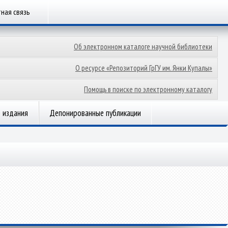
ная связь
Об электронном каталоге научной библиотеки
О ресурсе «Репозиторий ГрГУ им. Янки Купалы»
Помощь в поиске по электронному каталогу
 издания
Депонированные публикации