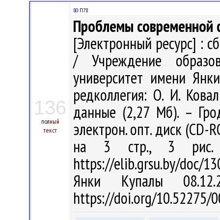
80
П78
Проблемы современной ф
[Электронный ресурс] : с
/ Учреждение образов
университет имени Янки 
редколлегия: О. И. Кова
136
данные (2,27 Мб). – Гро
полный
электрон. опт. диск (CD-ROM
текст
на 3 стр., 3 рис.
https://elib.grsu.by/doc/1
Янки Купалы 08.12
https://doi.org/10.52275