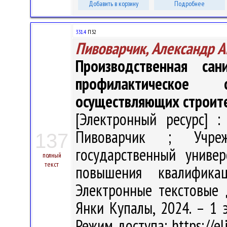
Добавить в корзину
Подробнее
331.4
П32
Пивоварчик, Александр А
Производственная са
профилактическое 
осуществляющих строит
[Электронный ресурс] :
Пивоварчик ; Учреж
137
государственный униве
полный
текст
повышения квалифика
Электронные текстовые д
Янки Купалы, 2024. – 1 э
Режим доступа: https://eli