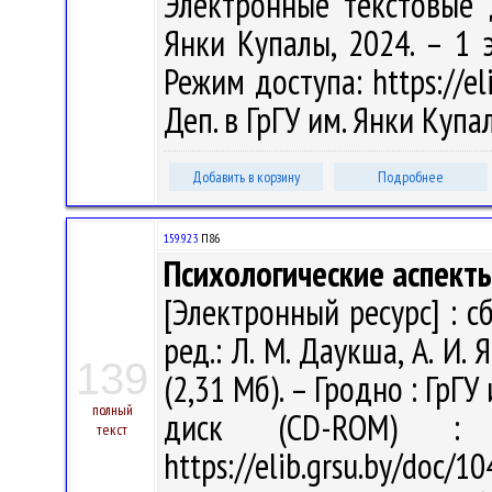
Электронные текстовые д
Янки Купалы, 2024. – 1 э
Режим доступа: https://eli
Деп. в ГрГУ им. Янки Куп
Добавить в корзину
Подробнее
159.923
П86
Психологические аспекты
[Электронный ресурс] : сб.
ред.: Л. М. Даукша, А. И
139
(2,31 Мб). – Гродно : ГрГУ
полный
диск (CD-ROM) :
текст
https://elib.grsu.by/doc/1