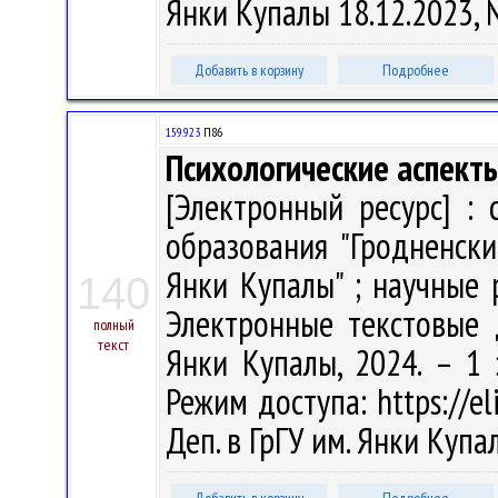
Янки Купалы 18.12.2023,
Добавить в корзину
Подробнее
159.923
П86
Психологические аспекты
[Электронный ресурс] :
образования "Гродненск
Янки Купалы" ; научные р
140
Электронные текстовые д
полный
текст
Янки Купалы, 2024. – 1 
Режим доступа: https://eli
Деп. в ГрГУ им. Янки Куп