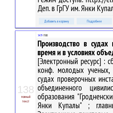
Деп. в ГрГУ им. Янки Куп
Добавить в корзину
Подробнее
347.9
П80
Производство в судах 
время и в условиях объе
[Электронный ресурс] : с
конф. молодых ученых, 
судах проверочных инст
объединенного цивили
138
образования "Гродненск
полный
текст
Янки Купалы" ; глав