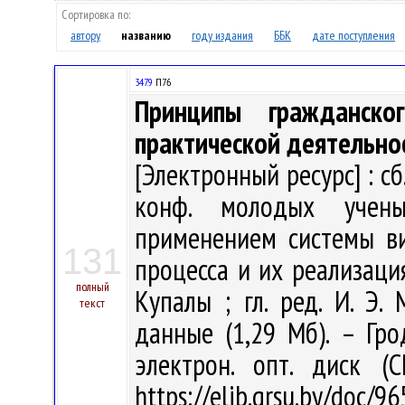
Сортировка по:
автору
названию
году издания
ББК
дате поступления
347.9
П76
Принципы гражданск
практической деятельно
[Электронный ресурс] : сб
конф. молодых учены
применением системы в
131
процесса и их реализация
полный
Купалы ; гл. ред. И. Э.
текст
данные (1,29 Мб). – Гро
электрон. опт. диск (
https://elib.grsu.by/doc/9