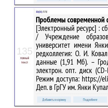
80(08)
П78
Проблемы современной ф
[Электронный ресурс] : с
/ Учреждение образов
университет имени Янки 
135
редколлегия: О. И. Кова
полный
данные (1,91 Мб). – Гро
текст
электрон. опт. диск (CD-
Режим доступа: https://eli
Деп. в ГрГУ им. Янки Куп
Добавить в корзину
Подробнее