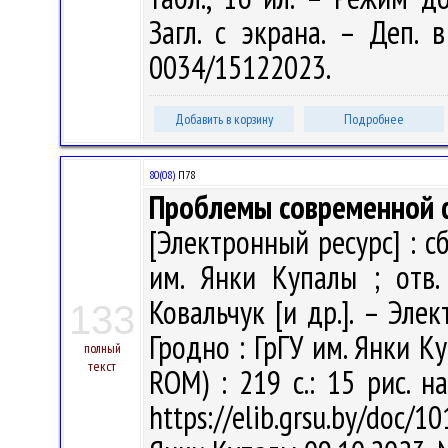
Загл. с экрана. – Деп. 
0034/15122023.
Добавить в корзину
Подробнее
80(08)
П78
Проблемы современной 
[Электронный ресурс] : сб.
им. Янки Купалы ; отв. 
Ковальчук [и др.]. – Эле
133
Гродно : ГрГУ им. Янки Ку
полный
текст
ROM) : 219 с.: 15 рис. на
https://elib.grsu.by/doc/1