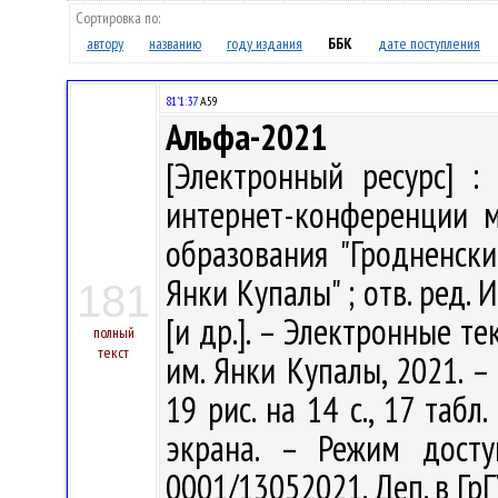
Сортировка по:
автору
названию
году издания
ББК
дате поступления
81'1:37
А59
Альфа-2021
[Электронный ресурс] : 
интернет-конференции 
образования "Гродненск
Янки Купалы" ; отв. ред. И
181
[и др.]. – Электронные те
полный
текст
им. Янки Купалы, 2021. – 
19 рис. на 14 с., 17 табл. 
экрана. – Режим доступа
0001/13052021. Деп. в Гр