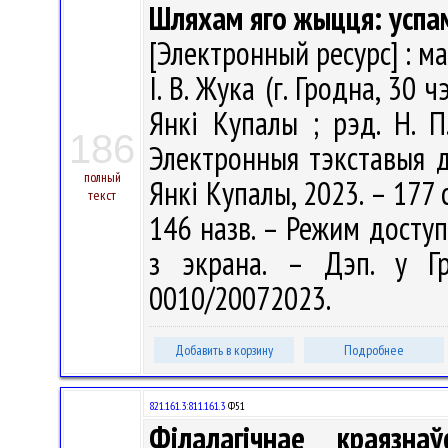
Шляхам яго жыцця: успа
[Электронный ресурс] : ма
І. В. Жука (г. Гродна, 30 ч
Янкі Купалы ; рэд. Н. П.
186
Электронныя тэкставыя д
полный
Янкі Купалы, 2023. – 177 с.:
текст
146 назв. – Режим доступа:
з экрана. – Дэп. у Г
0010/20072023.
Добавить в корзину
Подробнее
821.161.3:811.161.3
Ф51
Філалагічнае краязн