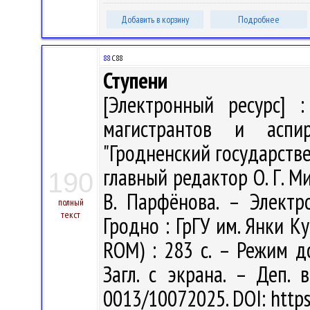
Добавить в корзину
Подробнее
88
С88
Ступени
[Электронный ресурс] 
магистрантов и аспи
"Гродненский государств
главный редактор О. Г. М
190
В. Парфёнова. – Электр
полный
текст
Гродно : ГрГУ им. Янки Ку
ROM) : 283 с. – Режим дос
Загл. с экрана. – Деп. 
0013/10072025. DOI: http