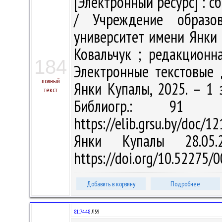
[Электронный ресурс] : с
/ Учреждение образов
университет имени Янки 
Ковальчук ; редакционна
184
Электронные текстовые д
полный
Янки Купалы, 2025. – 1 э
текст
Библиогр.: 91 
https://elib.grsu.by/doc/1
Янки Купалы 28.05
https://doi.org/10.52275
Добавить в корзину
Подробнее
81:74.48
Л59