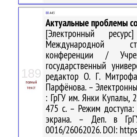
88
А43
Актуальные проблемы с
[Электронный ресур
Международной студ
конференции / Учреж
государственный униве
189
редактор О. Г. Митрофа
полный
Парфёнова. – Электронны
текст
: ГрГУ им. Янки Купалы, 2
475 с. – Режим доступа: h
экрана. – Деп. в Гр
0016/26062026. DOI: http