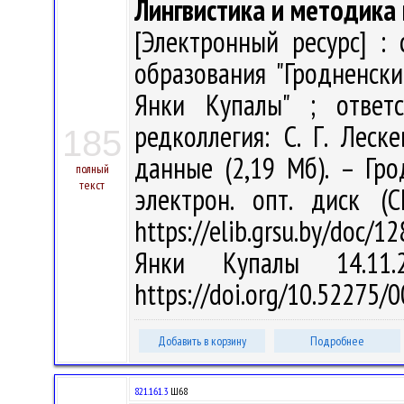
Лингвистика и методика 
[Электронный ресурс] :
образования "Гродненск
Янки Купалы" ; ответс
редколлегия: С. Г. Леск
185
данные (2,19 Мб). – Гро
полный
текст
электрон. опт. диск (
https://elib.grsu.by/doc/1
Янки Купалы 14.11
https://doi.org/10.52275
Добавить в корзину
Подробнее
821.161.3
Ш68