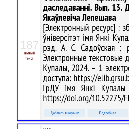
даследаванні. Вып. 13. 
Якаўлевіча Лепешава
[Электронный ресурс] : зб
ўніверсітэт імя Янкі Купа
187
рэд. А. С. Садоўская ; р
полный
Электронные текстовые да
текст
Купалы, 2024. – 1 электр
доступа: https://elib.grsu.
ГрДУ імя Янкі Купалы 
https://doi.org/10.52275
Добавить в корзину
Подробнее
88
А43