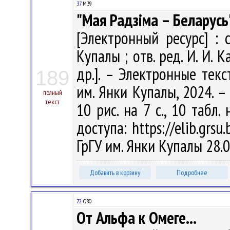
37
М39
"Мая Радзіма – Беларусь
[Электронный ресурс] : сб
Купалы ; отв. ред. И. И. 
др.]. – Электронные текс
189
им. Янки Купалы, 2024. – 
полный
текст
10 рис. на 7 с., 10 табл.
доступа: https://elib.grsu
ГрГУ им. Янки Купалы 28.
Добавить в корзину
Подробнее
72.
О80
От Альфа к Омеге...