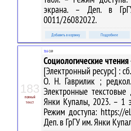
экрана. – Деп. в Гр
0011/26082022.
Добавить в корзину
Подробнее
316
С69
Социологические чтения 
[Электронный ресурс] : сб. 
О. Н. Гаврилик ; редкол.
183
Электронные текстовые д
полный
Янки Купалы, 2023. – 1 э
текст
Режим доступа: https://el
Деп. в ГрГУ им. Янки Куп