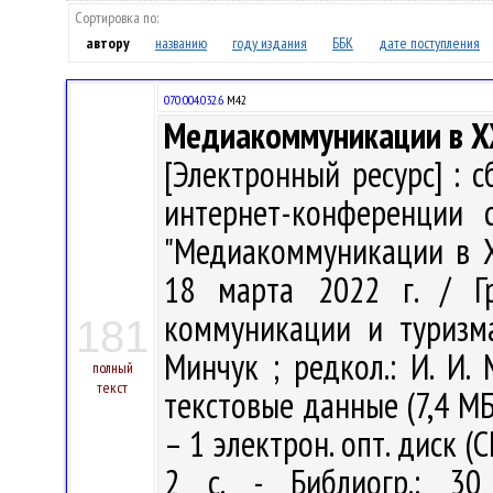
Сортировка по:
автору
названию
году издания
ББК
дате поступления
070:004.032.6
М42
Медиакоммуникации в XX
[Электронный ресурс] : с
интернет-конференции 
"Медиакоммуникации в XX
18 марта 2022 г. / Гр
коммуникации и туризма,
181
Минчук ; редкол.: И. И. 
полный
текст
текстовые данные (7,4 МБ)
– 1 электрон. опт. диск (CD
2 с. - Библиогр.: 30