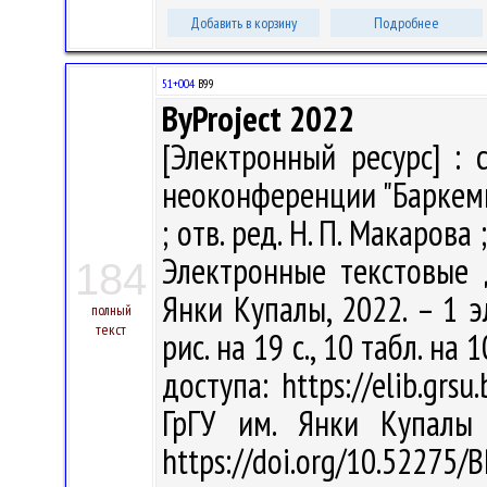
Добавить в корзину
Подробнее
51+004
B99
ByProject 2022
[Электронный ресурс] :
неоконференции "Баркемп 
; отв. ред. Н. П. Макарова 
Электронные текстовые д
184
Янки Купалы, 2022. – 1 эл
полный
текст
рис. на 19 с., 10 табл. на 1
доступа: https://elib.grsu
ГрГУ им. Янки Купалы 
https://doi.org/10.52275