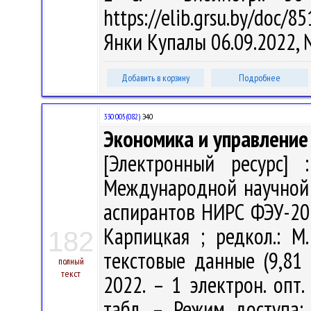
https://elib.grsu.by/doc/8
Янки Купалы 06.09.2022,
Добавить в корзину
Подробнее
330:005(082)
Э40
Экономика и управление
[Электронный ресурс] 
Международной научной 
аспирантов НИРС ФЭУ-2022 
Карпицкая ; редкол.: М.
182
текстовые данные (9,81 
полный
текст
2022. – 1 электрон. опт.
табл. – Режим доступа: ht