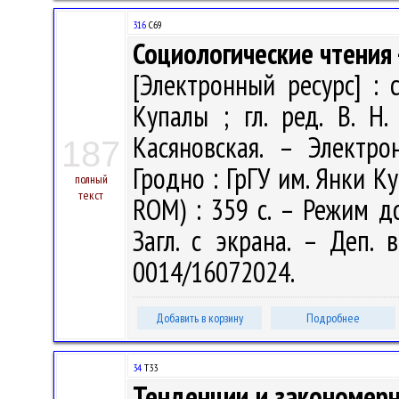
316
С69
Социологические чтения 
[Электронный ресурс] : сб
Купалы ; гл. ред. В. Н.
Касяновская. – Электр
187
Гродно : ГрГУ им. Янки Ку
полный
текст
ROM) : 359 c. – Режим дос
Загл. с экрана. – Деп. 
0014/16072024.
Добавить в корзину
Подробнее
34
Т33
Тенденции и закономерно