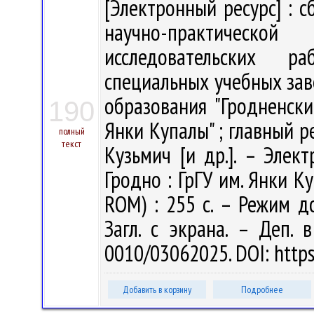
[Электронный ресурс] : 
научно-практическо
исследовательских р
специальных учебных зав
образования "Гродненск
190
Янки Купалы" ; главный ре
полный
текст
Кузьмич [и др.]. – Элек
Гродно : ГрГУ им. Янки Ку
ROM) : 255 с. – Режим дос
Загл. с экрана. – Деп. 
0010/03062025. DOI: http
Добавить в корзину
Подробнее