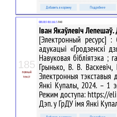
Добавить в корзину
Подробнее
001.815:811.161.3
Л48
Іван Якаўлевіч Лепешаў.
[Электронный ресурс] : 
адукацыі «Гродзенскі дз
Навуковая бібліятэка ; га
185
Грынько, В. В. Васкевіч, 
полный
Электронныя тэкставыя д
текст
Янкі Купалы, 2024. – 1 э
Режим доступа: https://eli
Дэп. у ГрДУ імя Янкі Куп